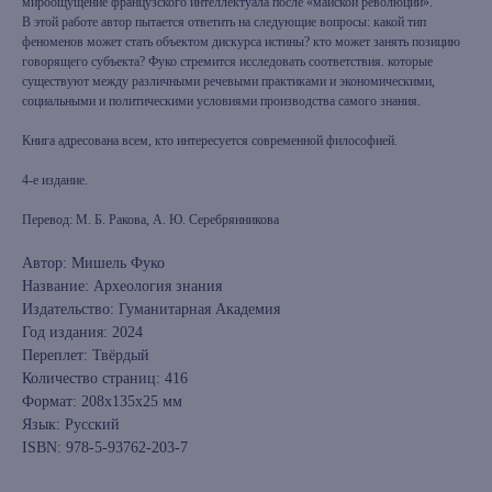
мироощущение французского интеллектуала после «майской революции».
В этой работе автор пытается ответить на следующие вопросы: какой тип
феноменов может стать объектом дискурса истины? кто может занять позицию
говорящего субъекта? Фуко стремится исследовать соответствия. которые
существуют между различными речевыми практиками и экономическими,
социальными и политическими условиями производства самого знания.
Книга адресована всем, кто интересуется современной философией.
4-е издание.
Перевод: М. Б. Ракова, А. Ю. Серебрянникова
Автор: Мишель Фуко
Название: Археология знания
Издательство: Гуманитарная Академия
Год издания: 2024
Переплет: Твёрдый
Количество страниц: 416
Формат: 208x135x25 мм
Язык: Русский
ISBN: 978-5-93762-203-7