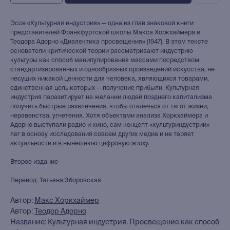
Эссе «Культурная индустрия» — одна из глав знаковой книги
представителей Франкфуртской школы Макса Хоркхаймера и
Теодора Адорно «Диалектика просвещения» (1947). В этом тексте
основатели критической теории рассматривают индустрию
культуры как способ манипулирования массами посредством
стандартизированных и однообразных произведений искусства, не
несущих никакой ценности для человека, являющихся товарами,
единственная цель которых — получение прибыли. Культурная
индустрия паразитирует на желании людей позднего капитализма
получить быстрые развлечения, чтобы отвлечься от тягот жизни,
неравенства, угнетения. Хотя объектами анализа Хоркхаймера и
Адорно выступали радио и кино, сам концепт «культуриндустрии»
лег в основу исследования совсем других медиа и не теряет
актуальности и в нынешнюю цифровую эпоху.
Второе издание
Перевод: Татьяна Зборовская
Автор:
Макс Хоркхаймер
Автор:
Теодор Адорно
Название: Культурная индустрия. Просвещение как способ