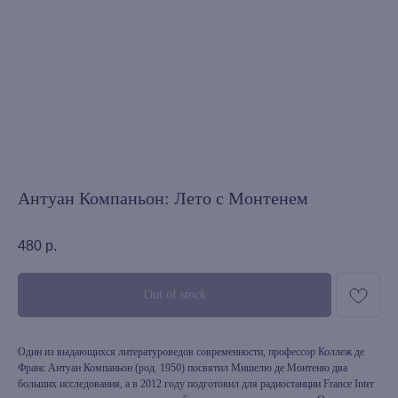
Антуан Компаньон: Лето с Монтенем
480
р.
Out of stock
Один из выдающихся литературоведов современности, профессор Коллеж де
Франс Антуан Компаньон (род. 1950) посвятил Мишелю де Монтеню два
больших исследования, а в 2012 году подготовил для радиостанции France Inter