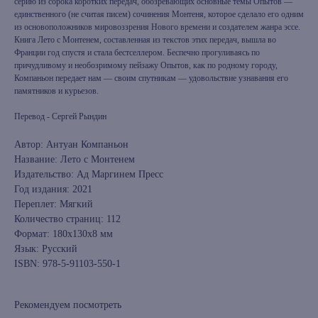
серию из сорока коротких передач, обозревающих основные темы Опытов —
единственного (не считая писем) сочинения Монтеня, которое сделало его одним
из основоположников мировоззрения Нового времени и создателем жанра эссе.
Книга Лето с Монтенем, составленная из текстов этих передач, вышла во
Франции год спустя и стала бестселлером. Беспечно прогуливаясь по
причудливому и необозримому пейзажу Опытов, как по родному городу,
Компаньон передает нам — своим спутникам — удовольствие узнавания его
памятников и курьезов.
Перевод - Сергей Рындин
Автор: Антуан Компаньон
Название: Лето с Монтенем
Издательство: Ад Маргинем Пресс
Год издания: 2021
Переплет: Мягкий
Количество страниц: 112
Формат: 180x130x8 мм
Язык: Русский
ISBN: 978-5-91103-550-1
Рекомендуем посмотреть