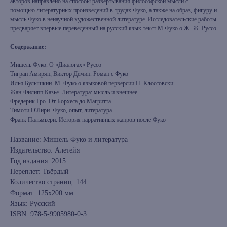
авторов направлено на способы развертывания философской мысли с
помощью литературных произведений в трудах Фуко, а также на образ, фигуру и
мысль Фуко в ненаучной художественной литературе. Исследовательские работы
предваряет впервые переведенный на русский язык текст М.Фуко о Ж.-Ж. Руссо
Содержание:
Мишель Фуко. О «Диалогах» Руссо
Тигран Амирян, Виктор Дёмин. Роман с Фуко
Илья Булышкин. М. Фуко о языковой перверсии П. Клоссовски
Жан-Филипп Казье. Литература: мысль и внешнее
Фредерик Гро. От Борхеса до Магритта
Тимоти О'Лири. Фуко, опыт, литература
Франк Пальмьери. История нарративных жанров после Фуко
Название: Мишель Фуко и литература
Издательство: Алетейя
Год издания: 2015
Переплет: Твёрдый
Количество страниц: 144
Формат: 125х200 мм
Язык: Русский
ISBN: 978-5-9905980-0-3