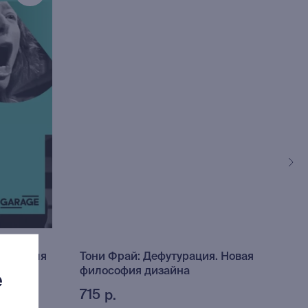
р. Время
Тони Фрай: Дефутурация. Новая
Евг
философия дизайна
раз
е
715
80
р.