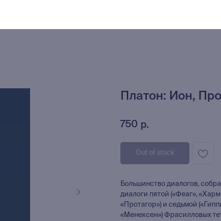
Платон: Ион, Про
750
р.
Out of stock
Большинство диалогов, собран
диалоги пятой («Феаг», «Харми
«Протагор») и седьмой («Гип
«Менексен») Фрасилловых тет