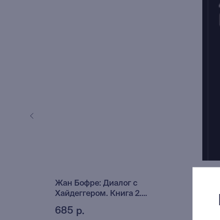
 Воле к
Жан Бофре: Диалог с
Жил
м
Хайдеггером. Книга 2.
1 0
Новоевропейская философия
685
р.