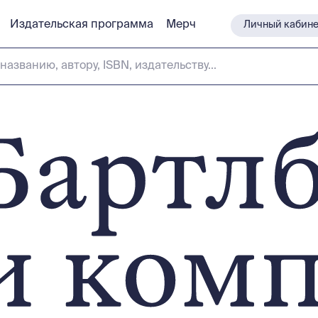
Издательская программа
Издательская программа
Мерч
Мерч
Личный кабине
Личный кабине
названию, автору, ISBN, издательству...