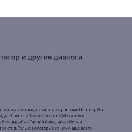
тагор и другие диалоги
ных в этом томе, относится к раннему Платону. Это
д», «Лахет», «Лисид»), шестой («Горгий» и
пий меньший», «Гиппий больший», «Ион» и
рактид. Только некоторые из них (чаще всего