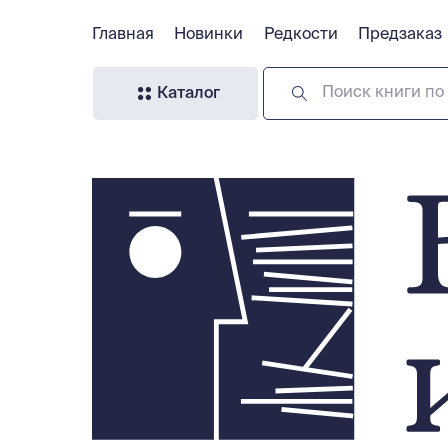
Главная
Главная
Новинки
Новинки
Редкости
Редкости
Предзаказ
Предзаказ
Поиск книги по 
Каталог