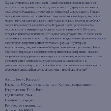
Однако отличительным признаком (нашей) современности является сила
негативного — критика, словом и делом, всего того, «разумность» чего не
признается субъективным усмотрением обитателей современности. В одном
своем проявлении сила негативного есть освободительная борьба, которая не
может иметь завершения в каком-либо «окончательном состоянии свободы»,
покуда продолжается современность. В другом своем проявлении сила
негативного есть имманентная «логика» капитала, которую Й. Шумпетер
передавал при помощи понятия «созидательного разрушения». В обоих своих
проявлениях сила негативного обуздывается определенными (и меняющимися в
ходе истории современности) институтами, формами культуры и
мировоззрения, тем, что в книге обобщенно названо «авторитетами». Такое
обуздание, порождая в современности противоречия, конфликты, высокое
напряжение между разными тенденциями ее движения, является вместе с тем
условием самой возможности существования жизнеспособного и
развивающегося общества. Ключевой вопрос: как именно сила негативности
современности воздействует на авторитеты и трансформирует их?
Автор: Борис Капустин
Название: Обуздание негативного. Критика современности
Издательство: Fortis Press
Год издания: 2024
Переплет: Твёрдый
Количество страниц: 176
Формат: 84x108/32