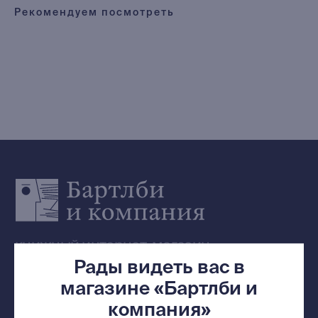
Редкости
Рекомендуем посмотреть
Выбор Бартлби
Предзаказ
Издательская программа
О Компании
Доставка и оплата
Мерч
Ищу книгу
Контакты
+7 (921) 636-19-84
bartleby.sales@gmail.com
Рады видеть вас в
магазине «Бартлби и
компания»