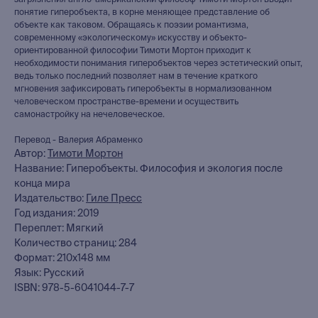
загрязнения англо-американский философ Тимоти Мортон вводит
понятие гиперобъекта, в корне меняющее представление об
объекте как таковом. Обращаясь к поэзии романтизма,
современному «экологическому» искусству и объекто-
ориентированной философии Тимоти Мортон приходит к
необходимости понимания гиперобъектов через эстетический опыт,
ведь только последний позволяет нам в течение краткого
мгновения зафиксировать гиперобъекты в нормализованном
человеческом пространстве-времени и осуществить
самонастройку на нечеловеческое.
Перевод - Валерия Абраменко
Автор:
Тимоти Мортон
Название: Гиперобъекты. Философия и экология после
конца мира
Издательство:
Гиле Пресс
Год издания: 2019
книжный интернет-магазин
Переплет: Мягкий
из Петербурга
Количество страниц: 284
Формат: 210х148 мм
Язык: Русский
Каталог
ISBN: 978-5-6041044-7-7
Новинки