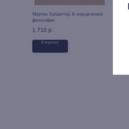
alia.
Мартин Хайдеггер: К определению
Свет
нной
философии
русс
1 710
р.
710
В корзину