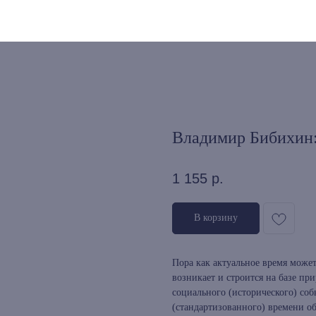
Владимир Бибихин:
1 155
р.
В корзину
Пора как актуальное время может
возникает и строится на базе пр
социального (исторического) соб
(стандартизованного) времени о