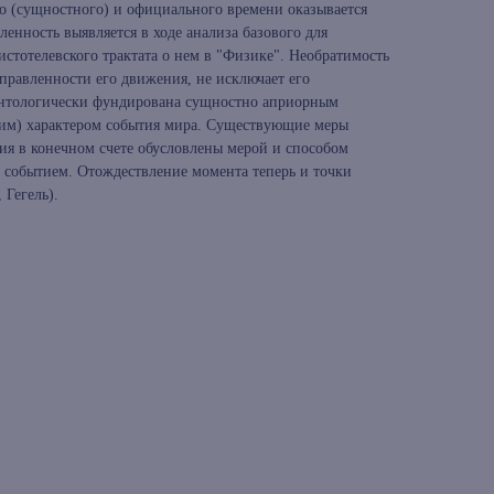
 (сущностного) и официального времени оказывается
енность выявляется в ходе анализа базового для
стотелевского трактата о нем в "Физике". Необратимость
правленности его движения, не исключает его
 онтологически фундирована сущностно априорным
им) характером события мира. Существующие меры
ия в конечном счете обусловлены мерой и способом
м событием. Отождествление момента теперь и точки
 Гегель).