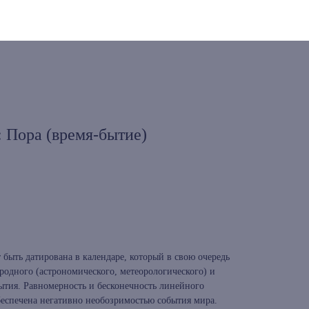
 Пора (время-бытие)
 быть датирована в календаре, который в свою очередь
иродного (астрономического, метеорологического) и
ытия. Равномерность и бесконечность линейного
беспечена негативно необозримостью события мира.