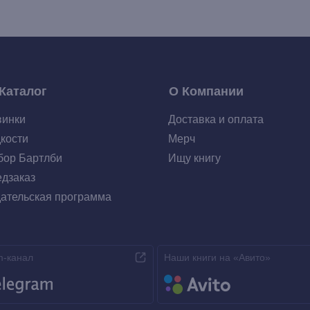
Каталог
О Компании
винки
Доставка и оплата
кости
Мерч
ор Бартлби
Ищу книгу
дзаказ
ательская программа
m-канал
Наши книги на «Авито»