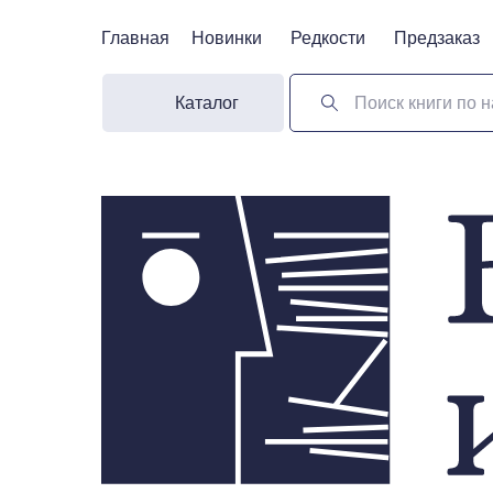
Главная
Главная
Новинки
Новинки
Редкости
Редкости
Предзаказ
Предзаказ
Каталог
Поиск книги по н