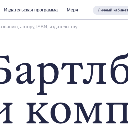
Издательская программа
Издательская программа
Мерч
Мерч
Личный кабине
Личный кабине
азванию, автору, ISBN, издательству...