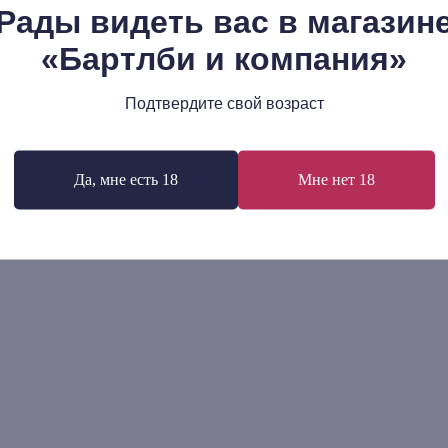
Рады видеть вас в магазин
«Бартлби и компания»
лана Семёнова: Философия
Виталий Лехциер: Поэзия 
кого космизма
Философские и литератур
критические тексты
р.
540
р.
Подтвердите свой возраст
В корзину
В корзину
Да, мне есть 18
Мне нет 18