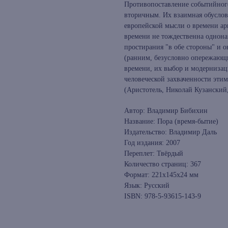
Противопоставление событийного
вторичным. Их взаимная обусловл
европейской мысли о времени ари
времени не тождественна однона
простирания "в обе стороны" и
(ранним, безусловно опережающ
времени, их выбор и модернизац
человеческой захваченности эти
(Аристотель, Николай Кузанский,
Автор: Владимир Бибихин
Название: Пора (время-бытие)
Издательство: Владимир Даль
Год издания: 2007
Переплет: Твёрдый
Количество страниц: 367
Формат: 221x145x24 мм
Язык: Русский
ISBN: 978-5-93615-143-9