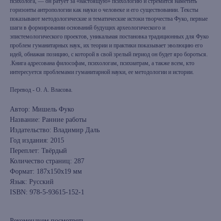
психолога, — он ратует за «настоящую» психологию и стремится наметить
горизонты антропологии как науки о человеке и его существовании. Тексты
показывают методологические и тематические истоки творчества Фуко, первые
шаги в формировании оснований будущих археологического и
эпистемологического проектов, уникальная постановка традиционных для Фуко
проблем гуманитарных наук, их теории и практики показывает эволюцию его
идей, обнажая позицию, с которой в свой зрелый период он будет яро бороться.
.Книга адресована философам, психологам, психиатрам, а также всем, кто
интересуется проблемами гуманитарной науки, ее методологии и истории.
Перевод - О. А. Власова.
Автор: Мишель Фуко
Название: Ранние работы
Издательство: Владимир Даль
Год издания: 2015
Переплет: Твёрдый
Количество страниц: 287
Формат: 187x150x19 мм
Язык: Русский
ISBN: 978-5-93615-152-1
Рекомендуем посмотреть