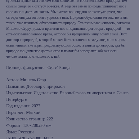
субъекта права? Мы считаем себя хозяевами и собственниками природы, тем
самым сводя ее к статусу объекта. А ведь эта самая природа принимает нас в
свое лоно и дает нам жизнь. Мы настолько нещадно ее эксплуатируем, что
сегодня она уже начинает угрожать нам. Природа обусловливает нас, но и мы
теперь уже начинаем обусловливать природу. Эта взаимозависимость, согласно
Мишелю Серру, должна привести нас к подписанию договора с природой — то
есть основанию нового права, которое бы прекратило нашу войну с ней. Этот
договор с природой, который может быть заключен между людьми и миром,
оставленным вне игры предшествующим общественным договором, дал бы
природе юридическое достоинство и помог бы определить обязанности
человечества по отношению к ней.
Перевод с французского - Сергей Рындин
Автор: Мишель Серр
Название: Договор с природой
Издательство: Издательство Европейского университета в Санкт-
Петербурге
Год издания: 2022
Переплет: Мягкий
Количество страниц: 222
Формат: 130х200х20 мм
Язык: Русский
ISBN: 978-5-94380-343-7