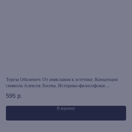
книжный интернет-магазин из
Петербурга
Каталог
Новинки
Редкости
Выбор Бартлби
Предзаказ
Издательская программа
Тереза Оболевич: От имяславия к эстетике. Концепция
Ал
О Компании
символа Алексея Лосева. Историко-философское
8
Доставка и оплата
исследование
595
р.
Мерч
Ищу книгу
В корзину
Контакты