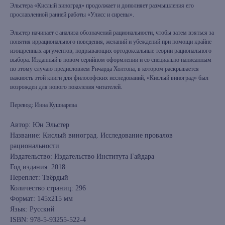
Эльстера «Кислый виноград» продолжает и дополняет размышления его
прославленной ранней работы «Улисс и сирены».
Эльстер начинает с анализа обозначений рациональности, чтобы затем взяться за
понятия иррационального поведения, желаний и убеждений при помощи крайне
изощренных аргументов, подрывающих ортодоксальные теории рационального
выбора. Изданный в новом серийном оформлении и со специально написанным
по этому случаю предисловием Ричарда Холтона, в котором раскрывается
важность этой книги для философских исследований, «Кислый виноград» был
возрожден для нового поколения читателей.
Перевод: Инна Кушнарева
Автор: Юн Эльстер
Название: Кислый виноград. Исследование провалов
рациональности
Издательство: Издательство Института Гайдара
Год издания: 2018
Переплет: Твёрдый
Количество страниц: 296
Формат: 145х215 мм
Язык: Русский
ISBN: 978-5-93255-522-4