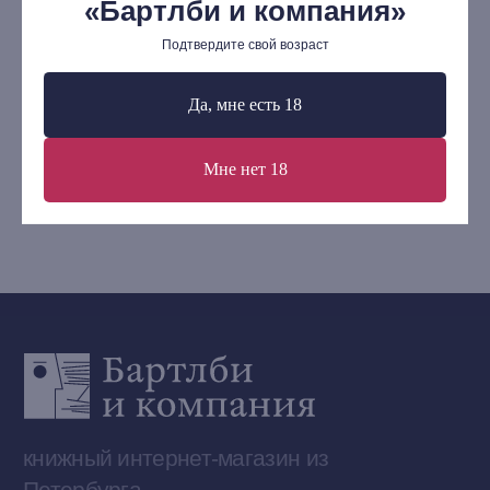
930
р.
5
«Бартлби и компания»
Ищу книгу
Подтвердите свой возраст
В корзину
Контакты
Да, мне есть 18
+7 (921) 636-19-84
bartleby.sales@gmail.com
Мне нет 18
Сообщество ВКонтакте
Наши книги на «Авито»
Telegram-канал