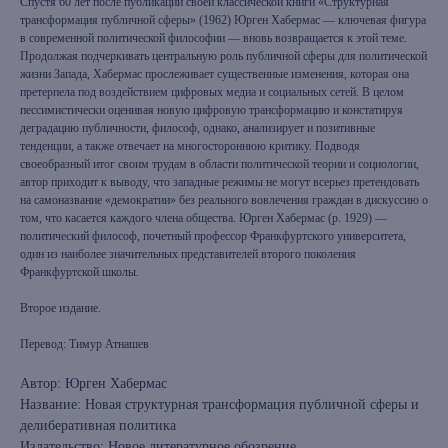
Спустя 60 лет после публикации своей классической книги «Структурная
трансформация публичной сферы» (1962) Юрген Хабермас — ключевая фигура
в современной политической философии — вновь возвращается к этой теме.
Продолжая подчеркивать центральную роль публичной сферы для политической
жизни Запада, Хабермас прослеживает существенные изменения, которая она
претерпела под воздействием цифровых медиа и социальных сетей. В целом
пессимистически оценивая новую цифровую трансформацию и констатируя
деградацию публичности, философ, однако, анализирует и позитивные
тенденции, а также отвечает на многостороннюю критику. Подводя
своеобразный итог своим трудам в области политической теории и социологии,
автор приходит к выводу, что западные режимы не могут всерьез претендовать
на самоназвание «демократии» без реального вовлечения граждан в дискуссию о
том, что касается каждого члена общества. Юрген Хабермас (р. 1929) —
политический философ, почетный профессор Франкфуртского университета,
один из наиболее значительных представителей второго поколения
Франкфуртской школы.
Второе издание.
Перевод: Тимур Атнашев
Автор: Юрген Хабермас
Название: Новая структурная трансформация публичной сферы и
делиберативная политика
Издательство: Новое литературное обозрение