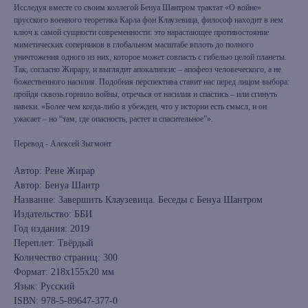
Исследуя вместе со своим коллегой Бенуа Шантром трактат «О войне»
прусского военного теоретика Карла фон Клаузевица, философ находит в нем
ключ к самой сущности современности: это нарастающее противостояние
миметических соперников в глобальном масштабе вплоть до полного
уничтожения одного из них, которое может совпасть с гибелью целой планеты.
Так, согласно Жирару, и выглядит апокалипсис – апофеоз человеческого, а не
божественного насилия. Подобная перспектива ставит нас перед лицом выбора:
пройдя сквозь горнило войны, отречься от насилия и спастись – или сгинуть
навеки. «Более чем когда-либо я убежден, что у истории есть смысл, и он
ужасает – но “там, где опасность, растет и спасительное”».
Перевод - Алексей Зыгмонт
Автор: Рене Жирар
Автор: Бенуа Шантр
Название: Завершить Клаузевица. Беседы с Бенуа Шантром
Издательство: ББИ
Год издания: 2019
Переплет: Твёрдый
Количество страниц: 300
Формат: 218x155x20 мм
Язык: Русский
ISBN: 978-5-89647-377-0