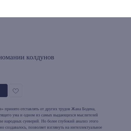
номании колдунов
» принято отставлять от других трудов Жана Бодена,
естящего ума и одном из самых выдающихся мыслителей
ве народных суеверий. Но более глубокий анализ этого
но создавалось, позволяет взглянуть на интеллектуальное