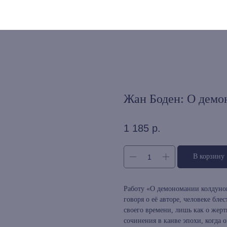
Жан Боден: О демо
1 185
р.
В корзину
Работу «О демономании колдунов
говоря о её авторе, человеке бл
своего времени, лишь как о жерт
сочинения в канве эпохи, когда о