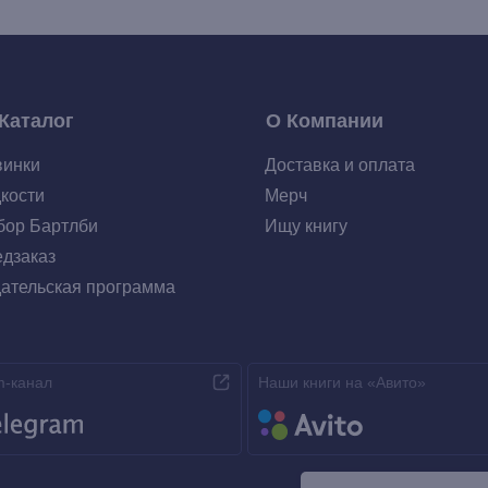
Каталог
О Компании
винки
Доставка и оплата
кости
Мерч
ор Бартлби
Ищу книгу
дзаказ
ательская программа
m-канал
Наши книги на «Авито»