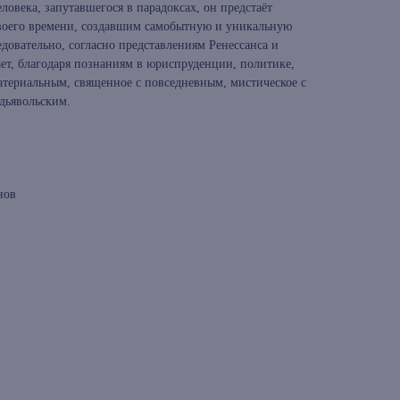
ловека, запутавшегося в парадоксах, он предстаёт
воего времени, создавшим самобытную и уникальную
довательно, согласно представлениям Ренессанса и
ает, благодаря познаниям в юриспруденции, политике,
материальным, священное с повседневным, мистическое с
дьявольским.
нов