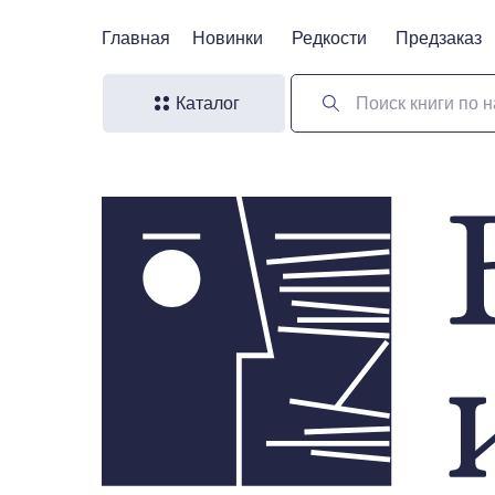
Главная
Главная
Новинки
Новинки
Редкости
Редкости
Предзаказ
Предзаказ
Каталог
Поиск книги по н