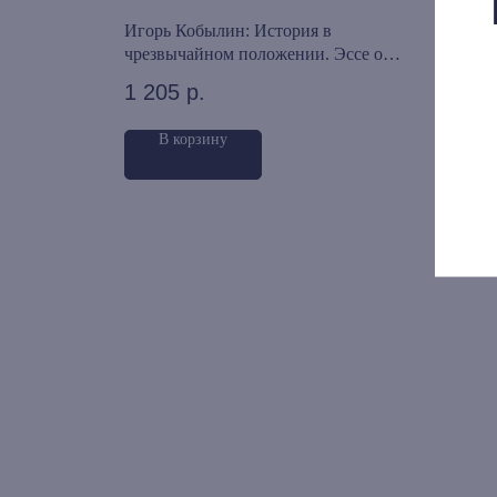
Игорь Кобылин: История в
Мера
. Сны и
чрезвычайном положении. Эссе о
совр
Человек не
современном историческом сознании
фило
1 205
р.
1 0
и практиках историописания
В корзину