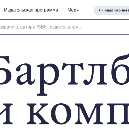
Издательская программа
Издательская программа
Мерч
Мерч
Личный кабине
Личный кабине
азванию, автору, ISBN, издательству...