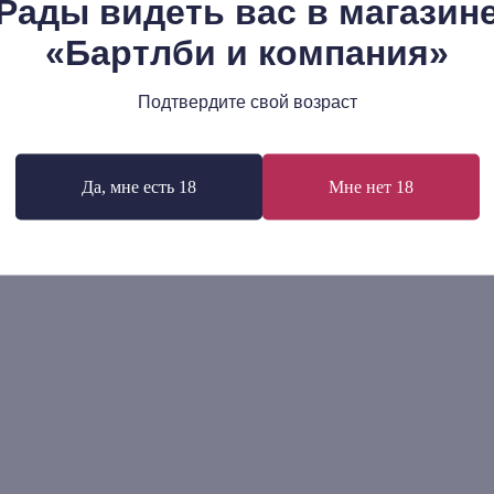
Рады видеть вас в магазин
б Мамардашвили: Очерк
Реджина Рини: Этика мик
«Бартлби и компания»
еменной европейской
1 110
р.
софии
00
р.
Подтвердите свой возраст
В корзину
В корзину
Да, мне есть 18
Мне нет 18