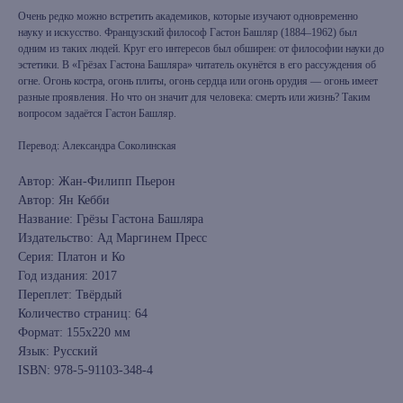
Очень редко можно встретить академиков, которые изучают одновременно
науку и искусство. Французский философ Гастон Башляр (1884–1962) был
одним из таких людей. Круг его интересов был обширен: от философии науки до
эстетики. В «Грёзах Гастона Башляра» читатель окунётся в его рассуждения об
огне. Огонь костра, огонь плиты, огонь сердца или огонь орудия — огонь имеет
разные проявления. Но что он значит для человека: смерть или жизнь? Таким
вопросом задаётся Гастон Башляр.
Перевод: Александра Соколинская
Автор: Жан-Филипп Пьерон
Автор: Ян Кебби
Название: Грёзы Гастона Башляра
Издательство: Ад Маргинем Пресс
Серия: Платон и Ко
Год издания: 2017
Переплет: Твёрдый
Количество страниц: 64
Формат: 155х220 мм
Язык: Русский
ISBN: 978-5-91103-348-4