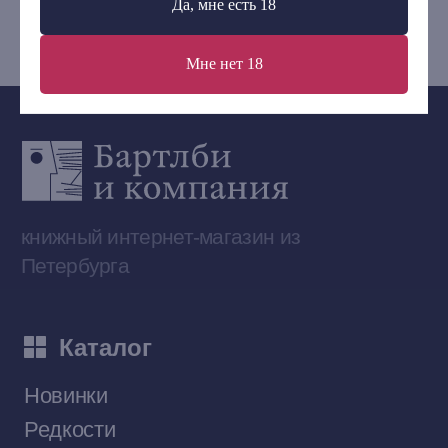
Да, мне есть 18
bartleby.sales@gmail.com
Мне нет 18
Сообщество ВКонтакте
Наши книги на «Авито»
Telegram-канал
Приобрести книги на Ozon