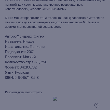
Работа построена на анализе таких ключевых для мышления Ницше
понятий, как «воля к власти», «вечное возвращение»,
«сверхчеловек», «европейский нигилизм».
Книга может представлять интерес как для философов и историков
мысли, так и для всех интересующихся творчеством Ф. Ницше и
идеями «консервативной революции».
Автор: Фридрих Юнгер
Название: Ницше
Издательство: Праксис
Год издания: 2001
Переплет: Мягкий
Количество страниц: 256
Формат: 84x108/32
Язык: Русский
ISBN: 5-901574-02-8
Рекомендуем посмотреть