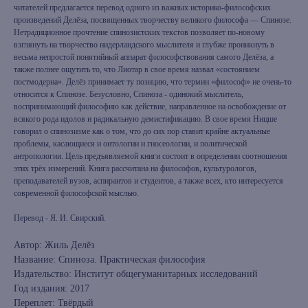
читателей предлагается перевод одного из важных историко-философских
произведений Делёза, посвященных творчеству великого философа — Спинозе.
Нетрадиционное прочтение спинозистских текстов позволяет по-новому
взглянуть на творчество нидерландского мыслителя и глубже проникнуть в
весьма непростой понятийный аппарат философствования самого Делёза, а
также полнее ощутить то, что Лиотар в свое время назвал «состоянием
постмодерна». Делёз принимает ту позицию, что термин «философ» не очень-то
относится к Спинозе. Безусловно, Спиноза - одинокий мыслитель,
воспринимающий философию как действие, направленное на освобождение от
всякого рода идолов и радикальную демистификацию. В свое время Ницше
говорил о спинозизме как о том, что до сих пор ставит крайне актуальные
проблемы, касающиеся и онтологии и гносеологии, и политической
антропологии. Цель предъявляемой книги состоит в определении соотношения
этих трёх измерений. Книга рассчитана на философов, культурологов,
преподавателей вузов, аспирантов и студентов, а также всех, кто интересуется
современной философской мыслью.
Перевод - Я. И. Свирский.
Автор: Жиль Делёз
Название: Спиноза. Практическая философия
Издательство: Институт общегуманитарных исследований
Год издания: 2017
Переплет: Твёрдый