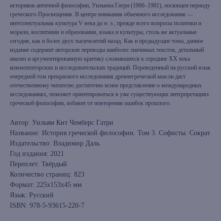
историков античной философии, Уильяма Гатри (1906–1981), посвящен периоду
греческого Просвещения. В центре внимания объемного исследования —
интеллектуальная культура V века до н. э., прежде всего вопросы политики и
морали, воспитания и образования, языка и культуры, столь же актуальные
сегодня, как и более двух тысячелетий назад. Как и предыдущие тома, данное
издание содержит авторские переводы наиболее значимых текстов, детальный
анализ и аргументированную критику сложившихся к середине ХХ века
комментаторских и исследовательских традиций. Переведенный на русский язык
очередной том прекрасного исследования древнегреческой мысли даст
отечественному читателю достаточно ясное представление о международных
исследованиях, поможет ориентироваться в уже существующих интерпретациях
греческой философии, избавит от повторения ошибок прошлого.
Автор: Уильям Кит Чемберс Гатри
Название: История греческой философии. Том 3. Софисты. Сократ
Издательство: Владимир Даль
Год издания: 2021
Переплет: Твёрдый
Количество страниц: 823
Формат: 225x153x45 мм
Язык: Русский
ISBN: 978-5-93615-220-7