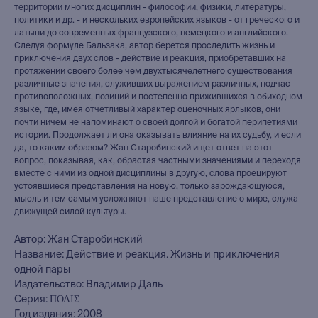
территории многих дисциплин - философии, физики, литературы,
политики и др. - и нескольких европейских языков - от греческого и
латыни до современных французского, немецкого и английского.
Следуя формуле Бальзака, автор берется проследить жизнь и
приключения двух слов - действие и реакция, приобретавших на
протяжении своего более чем двухтысячелетнего существования
различные значения, служивших выражением различных, подчас
противоположных, позиций и постепенно прижившихся в обиходном
языке, где, имея отчетливый характер оценочных ярлыков, они
почти ничем не напоминают о своей долгой и богатой перипетиями
истории. Продолжает ли она оказывать влияние на их судьбу, и если
да, то каким образом? Жан Старобинский ищет ответ на этот
вопрос, показывая, как, обрастая частными значениями и переходя
вместе с ними из одной дисциплины в другую, слова проецируют
устоявшиеся представления на новую, только зарождающуюся,
мысль и тем самым усложняют наше представление о мире, служа
движущей силой культуры.
Автор: Жан Старобинский
Название: Действие и реакция. Жизнь и приключения
одной пары
Издательство: Владимир Даль
Серия: ΠΟΛΙΣ
Год издания: 2008