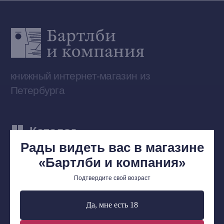
Доставка и оплата
Мерч
Ищу книгу
Контакты
+7 (921) 636-19-84
bartleby.sales@gmail.com
Рады видеть вас в магазине
«Бартлби и компания»
Сообщество ВКонтакте
Подтвердите свой возраст
Наши книги на «Авито»
Да, мне есть 18