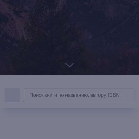
книжный интернет-магазин из
Петербурга
Каталог
Новинки
Редкости
Выбор Бартлби
Предзаказ
Издательская программа
О Компании