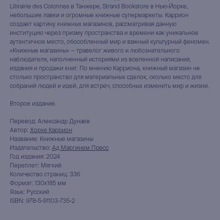
Librairie des Colonnes в Танжере, Strand Bookstore в Нью-Йорке,
небольшие лавки и огромные книжные супермаркеты. Каррион
создает картину книжных магазинов, рассматривая данную
институцию через призму пространства и времени как уникальное
аутентичное место, обособленный мир и важный культурный феномен.
«Книжные магазины» — травелог живого и любознательного
наблюдателя, наполненный историями из вселенной написания,
издания и продажи книг. По мнению Карриона, книжный магазин не
столько пространство для материальных сделок, сколько место для
собраний людей и идей, для встреч, способных изменить мир и жизни.
Второе издание.
Перевод: Александр Дунаев
Автор:
Хорхе Каррион
Название: Книжные магазины
Издательство:
Ад Маргинем Пресс
книжный интернет-магазин
Год издания: 2024
из Петербурга
Переплет: Мягкий
Количество страниц: 336
Формат: 130х185 мм
Каталог
Язык: Русский
ISBN: 978-5-91103-735-2
Новинки