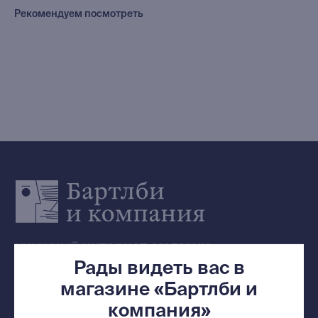
Редкости
Рекомендуем посмотреть
Выбор Бартлби
Предзаказ
Издательская программа
О Компании
Доставка и оплата
Мерч
Ищу книгу
Контакты
+7 (921) 636-19-84
bartleby.sales@gmail.com
Рады видеть вас в
магазине «Бартлби и
компания»