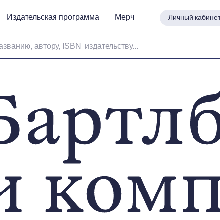
Издательская программа
Издательская программа
Мерч
Мерч
Личный кабине
Личный кабине
азванию, автору, ISBN, издательству...