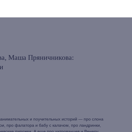
ва, Маша Пряничникова:
и
занимательных и поучительных историй — про слона
ои, про фалатора и бабу с калачом, про ландринки,
евские пирожки. А еще про хитрованцев и Венеру