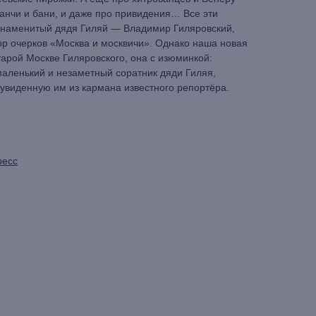
анчи и бани, и даже про привидения… Все эти
 знаменитый дядя Гиляй — Владимир Гиляровский,
ор очерков «Москва и москвичи». Однако наша новая
тарой Москве Гиляровского, она с изюминкой:
маленький и незаметный соратник дяди Гиляя,
увиденную им из кармана известного репортёра.
и
ресс