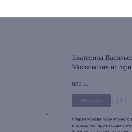
Екатерина Василье
Московские истори
920
р.
Out of stock
Старая Москва помнит много 
и крокодила, про петушиные б
филипповские булочки и елисе