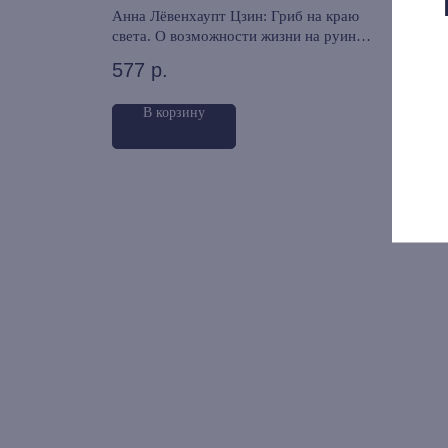
Анна Лёвенхаупт Цзин: Гриб на краю
Таня 
света. О возможности жизни на руинах
сброс
капитализма
577
р.
815
В корзину