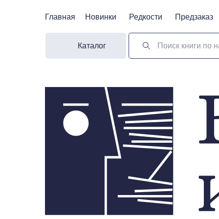
Главная
Главная
Новинки
Новинки
Редкости
Редкости
Предзаказ
Предзаказ
Каталог
Поиск книги по н