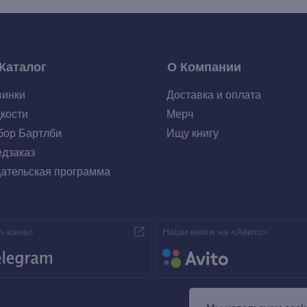
Каталог
О Компании
винки
Доставка и оплата
кости
Мерч
ор Бартлби
Ищу книгу
дзаказ
ательская программа
m-канал
Наши книги на «Авито»