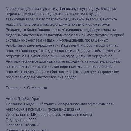
Мы живем в динамичную эпоху, балансирующую на двух ключевых
переломных моментах. Одним из них является текущее
взаимодействие между "старой" – редуктивной анатомией костно-
мышечной системы в том виде, как мы понимали ее со времен
Везалия, - и более "холистическим" видением, подразумеваемым
моделью Анатомических поездов, фрактальной математикой, теорией
систем и множеством недавних исследований, посвященных
миофасциальной передаче сил. В данной книге была предпринята
попытка "повернуть" эти два конца таким образом, чтобы помочь им
встретиться. Применение линий миофасциальных меридианов
Анатомических поездов к динамике походки (а не к компенсаторным
паттернам осанки, как это было первоначально реализовано на
практике) представляет собой новое захватывающее направление
развития модели Анатомических Поездов.
Перевод - К. С. Мищенко
Автор: Джеймс Эрлз
Название: Рожденный ходить. Миофасциальная эффективность.
Революция в понимании механики движения
Издательство: МЕДпроф: атласы, книги для врачей
Год издания: 2020
Переплет: Твёрдый
Количество страниц: 200