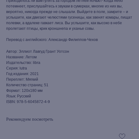
Приходилось ли вам гулять за городом летней ночью? Когда небо
потемнеет, прислушайтесь к звукам в сумерках, многие из них вы,
вероятно, никогда прежде не слышали. Выйдите в поле, замрите – и
услышите, как двигают челюстями гусеницы, как звенят комары, пищат
полевки, а вдалеке гавкает лиса. Вы услышите, как высоко в небе
пролетают птицы, крик кроншнепа и уханье совы.
Перевод с английского: Александр Филиппов-Чехов
Автор: Эллиот Лавгуд Грант Уотсон
Название: Летом
Издательство: libra
Серия: lutra
Год издания: 2021
Переплет: Мягкий
Количество страниц: 51
Формат: 120x180 мм
Язык: Русский
ISBN: 978-5-6045872-4-9
Рекомендуем посмотреть