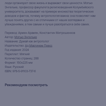
люди организуют свою жизнь и выражают свои ценности. Мэтью
Энгельке, профессор факультета религиоведения Колумбийского
университета, доказывает на примере множества теоретических
доводов и фактов, почему антропология важна: она позволяет нам
лучше понять других с их отличными от наших взглядами и
убеждениями, а тем самым и лучше разобраться в себе самих.
Перевод: Армен Арамян, Константин Митрошенков
Автор:
Мэтью Энгельке
Название: Думай как антрополог
Издательство:
Ад Маргинем Пресс
Год издания: 2024
Переплет: Мягкий
книжный интернет-магазин
Количество страниц: 288
из Петербурга
Формат: 150x225 мм
Язык: Русский
ISBN: 978-5-91103-737-6
Каталог
Новинки
Рекомендуем посмотреть
Редкости
Выбор Бартлби
Предзаказ