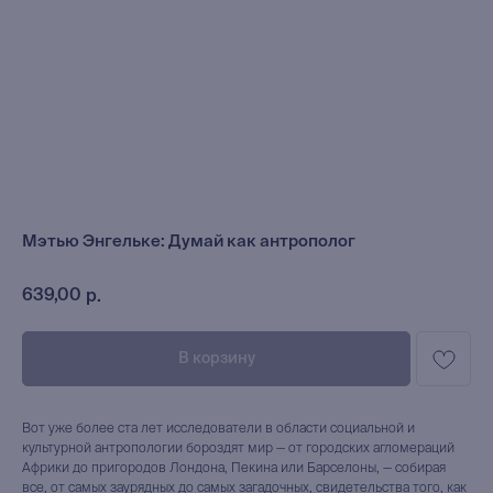
Мэтью Энгельке: Думай как антрополог
639,00
р.
В корзину
Вот уже более ста лет исследователи в области социальной и
культурной антропологии бороздят мир — от городских агломераций
Африки до пригородов Лондона, Пекина или Барселоны, — собирая
все, от самых заурядных до самых загадочных, свидетельства того, как