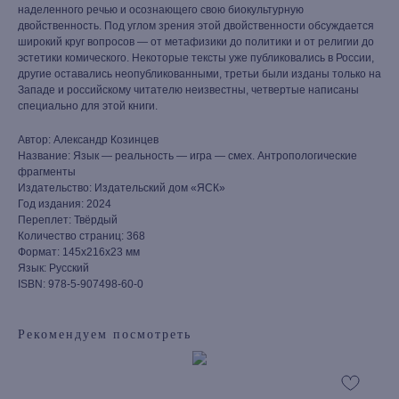
наделенного речью и осознающего свою биокультурную
двойственность. Под углом зрения этой двойственности обсуждается
широкий круг вопросов — от метафизики до политики и от религии до
эстетики комического. Некоторые тексты уже публиковались в России,
другие оставались неопубликованными, третьи были изданы только на
Западе и российскому читателю неизвестны, четвертые написаны
специально для этой книги.
Автор: Александр Козинцев
Название: Язык — реальность — игра — смех. Антропологические
фрагменты
Издательство: Издательский дом «ЯСК»
Год издания: 2024
Переплет: Твёрдый
Количество страниц: 368
Формат: 145х216х23 мм
Язык: Русский
ISBN: 978-5-907498-60-0
Рекомендуем посмотреть