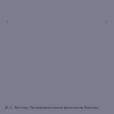
книжный интернет-магазин из
Петербурга
Каталог
Новинки
Редкости
Выбор Бартлби
И. С. Кестлер: Экспериментальная физиология Кирхера
Ал
Предзаказ
Ха