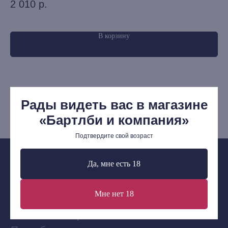
Издательская программа
2 010
р.
8
О Компании
В корзину
Доставка и оплата
Мерч
Ищу книгу
Рады видеть вас в магазине
Контакты
«Бартлби и компания»
+7 (921) 636-19-84
bartleby.sales@gmail.com
Подтвердите свой возраст
Да, мне есть 18
Мне нет 18
Сообщество ВКонтакте