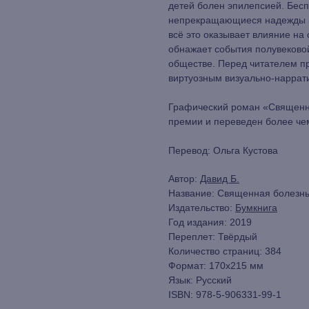
детей болен эпилепсией. Бесп
непрекращающиеся надежды н
всё это оказывает влияние на
обнажает события полувеково
обществе. Перед читателем п
виртуозным визуально-наррат
Графический роман «Священн
премии и переведен более чем
Перевод: Ольга Кустова
Автор:
Давид Б.
Название: Священная болезн
Издательство:
Бумкнига
Год издания: 2019
Переплет: Твёрдый
Количество страниц: 384
Формат: 170х215 мм
Язык: Русский
ISBN: 978-5-906331-99-1