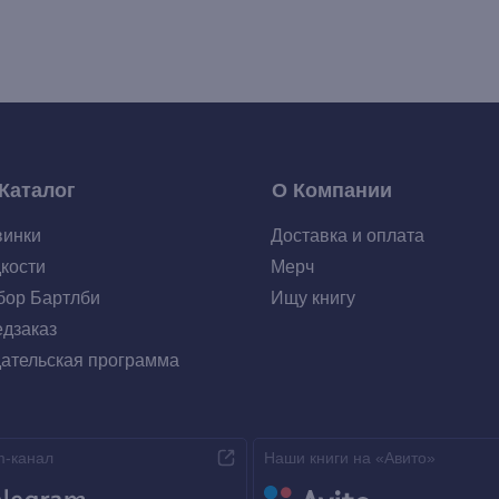
Каталог
О Компании
винки
Доставка и оплата
кости
Мерч
ор Бартлби
Ищу книгу
дзаказ
ательская программа
m-канал
Наши книги на «Авито»