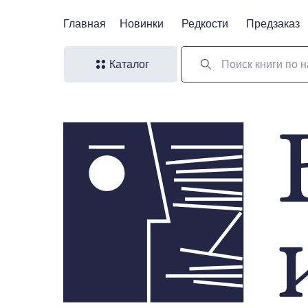
Главная
Главная
Новинки
Новинки
Редкости
Редкости
Предзаказ
Предзаказ
Каталог
Поиск книги по н