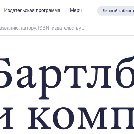
Издательская программа
Издательская программа
Мерч
Мерч
Личный кабине
Личный кабине
азванию, автору, ISBN, издательству...