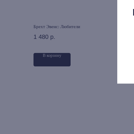
и 1919–
Брехт Эвенс: Любители
Март
в ис
1 480
р.
Гали
925
В корзину