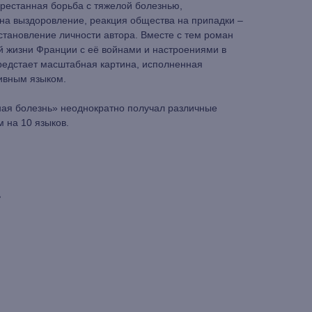
рестанная борьба с тяжелой болезнью,
а выздоровление, реакция общества на припадки –
 становление личности автора. Вместе с тем роман
й жизни Франции с её войнами и настроениями в
редстает масштабная картина, исполненная
ивным языком.
ая болезнь» неоднократно получал различные
 на 10 языков.
ь