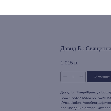
Давид Б.: Священна
1 015
р.
В корзину
Давид Б. (Пьер-Франсуа Бошар
графических романов, один из
L’Association. Автобиографич
произведение автора, которое