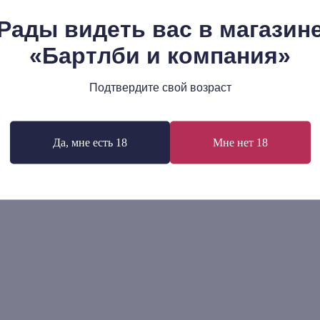
Рады видеть вас в магазин
«Бартлби и компания»
ин Поллак: Галиция. Путешествие
Образовательная модель с
чезнувший мир Восточной
искусств и наук. Мировой и
Подтвердите свой возраст
ции и Буковины
российский опыт
р.
750
р.
В корзину
В корзину
Да, мне есть 18
Мне нет 18