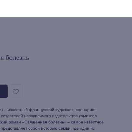
я болезнь
) – известный французский художник, сценарист
 создателей независимого издательства комиксов
еский роман «Священная болезнь» – самое известное
 представляет собой историю семьи, где один из