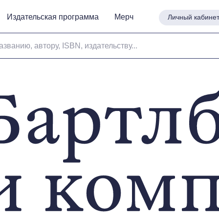
Издательская программа
Издательская программа
Мерч
Мерч
Личный кабине
Личный кабине
азванию, автору, ISBN, издательству...