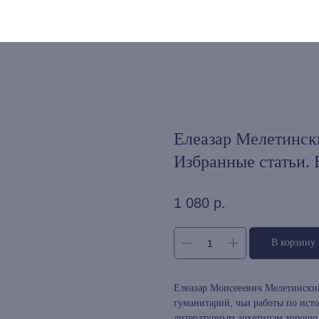
Елеазар Мелетинск
Избранные статьи.
1 080
р.
В корзину
Елеазар Моисееевич Мелетински
гуманитарий, чьи работы по ист
литературным архетипам хорошо 