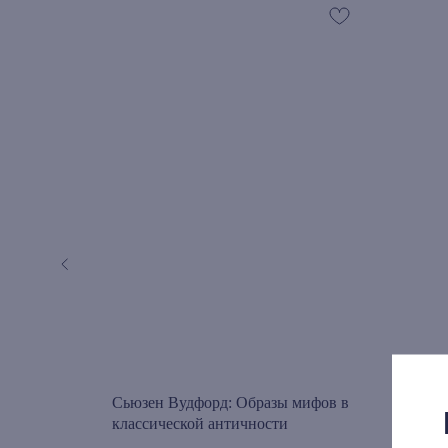
ога. Том
Сьюзен Вудфорд: Образы мифов в
Джоз
 2 частях
классической античности
4. С
част