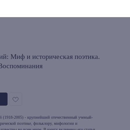
ий: Миф и историческая поэтика.
 Воспоминания
й (1918-2005) - крупнейший отечественный ученый-
орической поэтике, фольклору, мифологии и
известны во всем мире. В книгу включены его статьи