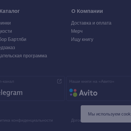
Каталог
О Компании
винки
Доставка и оплата
кости
Мерч
ор Бартлби
Ищу книгу
дзаказ
ательская программа
m-канал
Наши книги на «Авито»
Мы используем сooki
итика конфиденциальности
Договор оферты