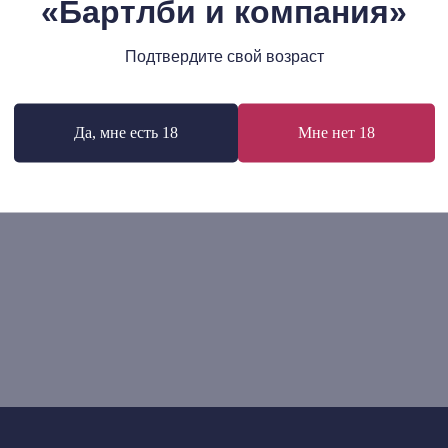
«Бартлби и компания»
60
р.
925
р.
В корзину
В корзину
Подтвердите свой возраст
Да, мне есть 18
Мне нет 18