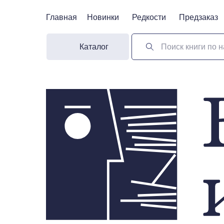
Главная
Главная
Новинки
Новинки
Редкости
Редкости
Предзаказ
Предзаказ
Каталог
Поиск книги по н