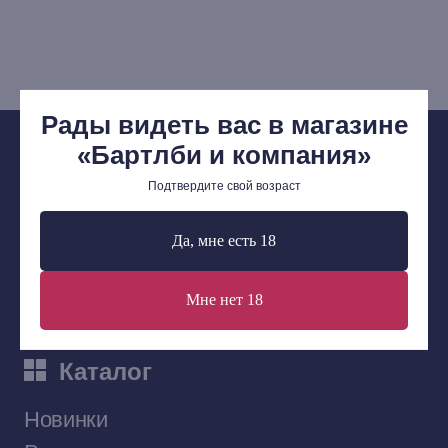
Мерч
Ищу книгу
Контакты
Рады видеть вас в магазине
+7 (921) 636-19-84
«Бартлби и компания»
bartleby.sales@gmail.com
Подтвердите свой возраст
Да, мне есть 18
Сообщество ВКонтакте
Мне нет 18
Наши книги на «Авито»
Telegram-канал