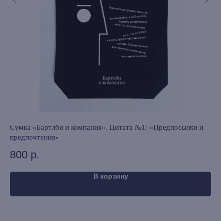
книжный интернет-магазин из
Петербурга
Каталог
Новинки
и
Сумка «Бартлби и компания». Цитата №1: «Предпосылки и
Су
Редкости
предпочтения»
пр
Выбор Бартлби
800
р.
8
Предзаказ
Издательская программа
В корзину
О Компании
Доставка и оплата