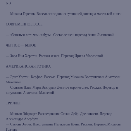
NB
— Михаил Горелик. Восемь эпизодов из гуляющей допоздна маленькой книги
СОВРЕМЕННОЕ ЭССЕ
— «Заняться хоть чем-нибудь». Составление и перевод Анны Лысиковой
ЧЕРНОЕ — БЕЛОЕ
— Зора Нил Хёрстон. Рассказ и эссе. Перевод Ирины Морозовой
АМЕРИКАНСКАЯ ГОТИКА
— Эдит Уортон. Керфол. Рассказ. Перевод Михаила Вострикова и Анастасии
Макеевой
— Сильвия Плат. Мэри Вентура и Девятое королевство. Рассказ. Перевод и
вступление Анастасии Макеевой
ТРИЛЛЕР
— Миньон Эберхарт. Расследования Сюзан Дейр. Две повести. Перевод
Александра Авербуха
— Стенли Эллин. Преступление Иезекииля Коэна. Рассказ. Перевод Михаила
Грачева