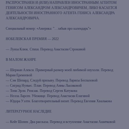
РАСПРОСТРАНЕН И (ИЛИ) НАПРАВЛЕН ИНОСТРАННЫМ АГЕНТОМ
ГЕНИСОМ АЛЕКСАНДРОМ АЛЕКСАНДРОВИЧЕМ, ЛИБО КАСАЕТСЯ
ДЕЯТЕЛЬНОСТИ ИНОСТРАННОГО АГЕНТА ГЕНИСА АЛЕКСАНДРА
АЛЕКСАНДРОВИЧА.
Специальный номер: «Америка: "…забыв про календарь"»
НОБЕЛЕВСКАЯ ПРЕМИЯ — 2022
— Луиза Клюк. Стихи. Перевод Анастасии Строкиной
В МАЛОМ ЖАНРЕ
— Шерман Алекси. Примерный размер моей любимой опухоли. Перевод
Марии Еремеевой
— Сэм Шепард. Следуй призыву. Перевод Ларисы Беспаловой
— Сигрид Нуньес. План. Перевод Анны Лысиковой
— Тони Эрли. Рюкзак. Перевод Сергея Катукова
— Нелла Ларсен. Убежище. Перевод Анастасии Елагиной
— Юдора Уэлти. Благотворительный визит. Перевод Евгения Хвалькова
ЛИТЕРАТУРНОЕ НАСЛЕДИЕ
— Кейт Шопен. Два рассказа. Перевод и вступление Анастасии Ашитковой