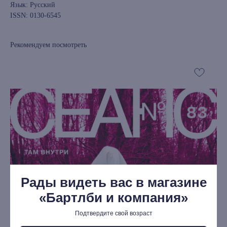
Язык: Русский
ISSN: 0130-6545
Рекомендуем посмотреть
книжный интернет-магазин из
Петербурга
Каталог
Новинки
Редкости
Рады видеть вас в магазине
Выбор Бартлби
«Бартлби и компания»
Предзаказ
Издательская программа
Подтвердите свой возраст