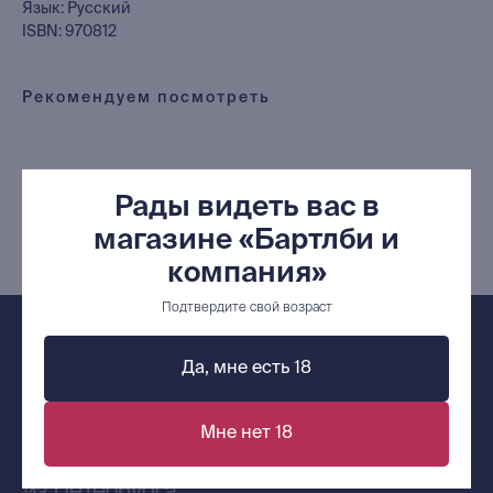
Издательская программа
Язык: Русский
ISBN: 970812
О Компании
Рекомендуем посмотреть
Доставка и оплата
Мерч
Ищу книгу
Рады видеть вас в
Контакты
магазине «Бартлби и
+7 (921) 636-19-84
компания»
bartleby.sales@gmail.com
Подтвердите свой возраст
Да, мне есть 18
Сообщество ВКонтакте
Мне нет 18