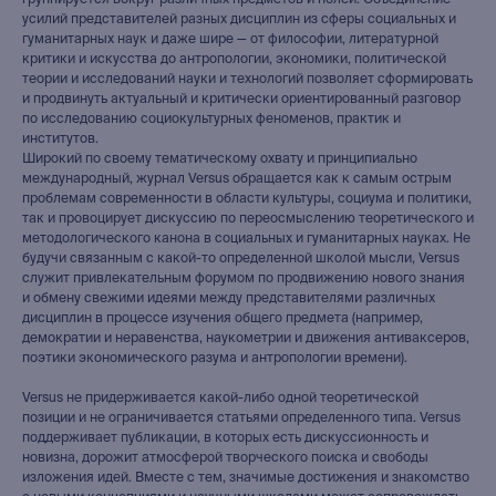
группируется вокруг различных предметов и полей. Объединение
усилий представителей разных дисциплин из сферы социальных и
гуманитарных наук и даже шире — от философии, литературной
критики и искусства до антропологии, экономики, политической
теории и исследований науки и технологий позволяет сформировать
и продвинуть актуальный и критически ориентированный разговор
по исследованию социокультурных феноменов, практик и
институтов.
Широкий по своему тематическому охвату и принципиально
международный, журнал Versus обращается как к самым острым
проблемам современности в области культуры, социума и политики,
так и провоцирует дискуссию по переосмыслению теоретического и
методологического канона в социальных и гуманитарных науках. Не
будучи связанным с какой-то определенной школой мысли, Versus
служит привлекательным форумом по продвижению нового знания
и обмену свежими идеями между представителями различных
дисциплин в процессе изучения общего предмета (например,
демократии и неравенства, наукометрии и движения антиваксеров,
поэтики экономического разума и антропологии времени).
Versus не придерживается какой-либо одной теоретической
позиции и не ограничивается статьями определенного типа. Versus
поддерживает публикации, в которых есть дискуссионность и
новизна, дорожит атмосферой творческого поиска и свободы
изложения идей. Вместе с тем, значимые достижения и знакомство