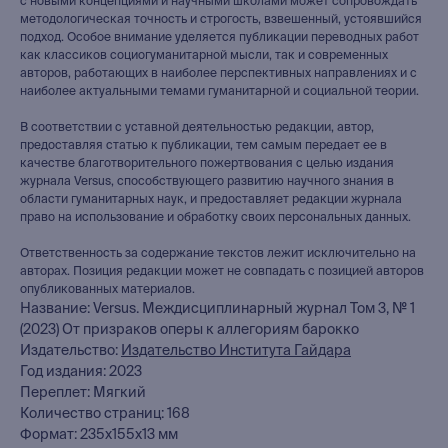
с новыми концепциями и научными школами может сопровождать
методологическая точность и строгость, взвешенный, устоявшийся
подход. Особое внимание уделяется публикации переводных работ
как классиков социогуманитарной мысли, так и современных
авторов, работающих в наиболее перспективных направлениях и с
наиболее актуальными темами гуманитарной и социальной теории.
В соответствии с уставной деятельностью редакции, автор,
предоставляя статью к публикации, тем самым передает ее в
качестве благотворительного пожертвования с целью издания
журнала Versus, способствующего развитию научного знания в
области гуманитарных наук, и предоставляет редакции журнала
право на использование и обработку своих персональных данных.
книжный интернет-магазин
из Петербурга
Ответственность за содержание текстов лежит исключительно на
авторах. Позиция редакции может не совпадать с позицией авторов
опубликованных материалов.
Название: Versus. Междисциплинарный журнал Том 3, № 1
Каталог
(2023) От призраков оперы к аллегориям барокко
Новинки
Издательство:
Издательство Института Гайдара
Редкости
Год издания: 2023
Переплет: Мягкий
Выбор Бартлби
Количество страниц: 168
Предзаказ
Формат: 235x155x13 мм