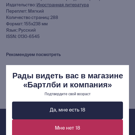
Издательство:
Иностранная литература
Выбор Бартлби
Переплет: Мягкий
Предзаказ
Количество страниц: 288
Издательская программа
Формат: 155х238 мм
Язык: Русский
О Компании
ISSN: 0130-6545
Доставка и оплата
Рекомендуем посмотреть
Мерч
Ищу книгу
Рады видеть вас в магазине
Контакты
«Бартлби и компания»
+7 (921) 636-19-84
Подтвердите свой возраст
bartleby.sales@gmail.com
Да, мне есть 18
Мне нет 18