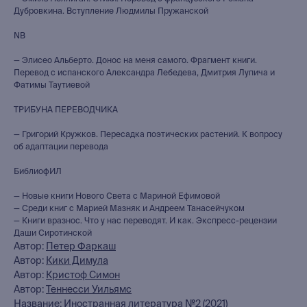
Дубровкина. Вступление Людмилы Пружанской
NB
— Элисео Альберто. Донос на меня самого. Фрагмент книги.
Перевод с испанского Александра Лебедева, Дмитрия Лупича и
Фатимы Таутиевой
ТРИБУНА ПЕРЕВОДЧИКА
— Григорий Кружков. Пересадка поэтических растений. К вопросу
об адаптации перевода
БиблиофИЛ
— Новые книги Нового Света с Мариной Ефимовой
книжный интернет-магазин
— Среди книг с Марией Мазняк и Андреем Танасейчуком
из Петербурга
— Книги вразнос. Что у нас переводят. И как. Экспресс-рецензии
Даши Сиротинской
Автор:
Петер Фаркаш
Каталог
Автор:
Кики Димула
Автор:
Кристоф Симон
Новинки
Автор:
Теннесси Уильямс
Редкости
Название: Иностранная литература №2 (2021)