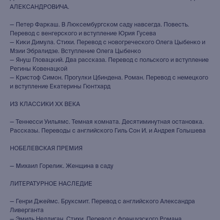
АЛЕКСАНДРОВИЧА.
— Петер Фаркаш. В Люксембургском саду навсегда. Повесть.
Перевод с венгерского и вступление Юрия Гусева
— Кики Димула. Стихи. Перевод с новогреческого Олега Цыбенко и
Мзии Эбралидзе. Вступление Олега Цыбенко
— Януш Гловацкий. Два рассказа. Перевод с польского и вступление
Регины Ковенацкой
— Кристоф Симон. Прогулки Цбиндена. Роман. Перевод с немецкого
и вступление Екатерины Гюнтхард
ИЗ КЛАССИКИ ХХ ВЕКА
— Теннесси Уильямс. Темная комната. Десятиминутная остановка.
Рассказы. Переводы с английского Гиль Сон И. и Андрея Голышева
НОБЕЛЕВСКАЯ ПРЕМИЯ
— Михаил Горелик. Женщина в саду
ЛИТЕРАТУРНОЕ НАСЛЕДИЕ
— Генри Джеймс. Бруксмит. Перевод с английского Александра
Ливерганта
— Эмиль Неллиган. Стихи. Перевод с французского Романа