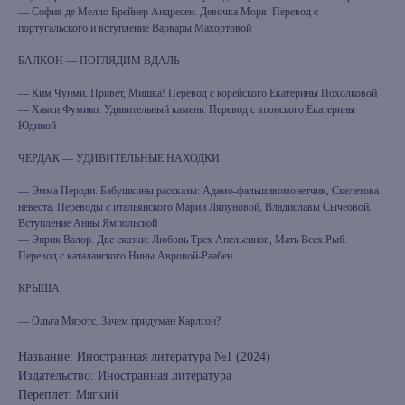
— София де Мелло Брейнер Андресен. Девочка Моря. Перевод с
португальского и вступление Варвары Махортовой
БАЛКОН — ПОГЛЯДИМ ВДАЛЬ
— Ким Чунми. Привет, Мишка! Перевод с корейского Екатерины Похолковой
— Хаяси Фумико. Удивительный камень. Перевод с японского Екатерины
Юдиной
ЧЕРДАК — УДИВИТЕЛЬНЫЕ НАХОДКИ
— Эмма Пероди. Бабушкины рассказы: Адамо-фальшивомонетчик, Скелетова
невеста. Переводы с итальянского Марии Ляпуновой, Владиславы Сычеовой.
Вступление Анны Ямпольской
— Энрик Валор. Две сказки: Любовь Трех Апельсинов, Мать Всех Рыб.
Перевод с каталанского Нины Авровой-Раабен
КРЫША
— Ольга Мяэотс. Зачем придуман Карлсон?
Название: Иностранная литература №1 (2024)
Издательство: Иностранная литература
Переплет: Мягкий