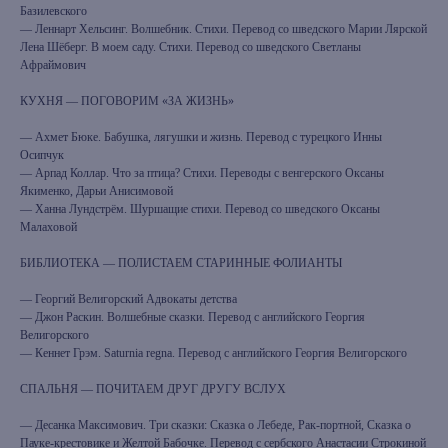
Базилевского
— Леннарт Хельсинг. Волшебник. Стихи. Перевод со шведского Марии Лярской
Лена Шёберг. В моем саду. Стихи. Перевод со шведского Светланы
Афраймович
КУХНЯ — ПОГОВОРИМ «ЗА ЖИЗНЬ»
— Ахмет Бюке. Бабушка, лягушки и жизнь. Перевод с турецкого Инны
Осипчук
— Арпад Коллар. Что за птица? Стихи. Переводы с венгерского Оксаны
Якименко, Дарьи Анисимовой
— Ханна Лундстрём. Шуршащие стихи. Перевод со шведского Оксаны
Малаховой
БИБЛИОТЕКА — ПОЛИСТАЕМ СТАРИННЫЕ ФОЛИАНТЫ
— Георгий Велигорский Адвокаты детства
— Джон Раскин. Волшебные сказки. Перевод с английского Георгия
Велигорского
— Кеннет Грэм. Saturnia regna. Перевод с английского Георгия Велигорского
СПАЛЬНЯ — ПОЧИТАЕМ ДРУГ ДРУГУ ВСЛУХ
— Десанка Максимович. Три сказки: Сказка о Лебеде, Рак-портной, Сказка о
Пауке-крестовике и Желтой Бабочке. Перевод с сербского Анастасии Строкиной