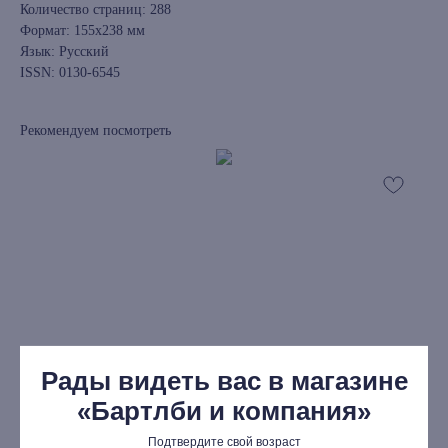
Количество страниц: 288
Формат: 155х238 мм
Язык: Русский
ISSN: 0130-6545
Рекомендуем посмотреть
книжный интернет-магазин из
Петербурга
Каталог
Новинки
Редкости
Рады видеть вас в магазине
Выбор Бартлби
«Бартлби и компания»
Предзаказ
Подтвердите свой возраст
Издательская программа