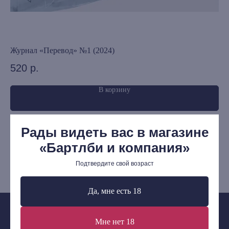
Редкости
Выбор Бартлби
Предзаказ
Издательская программа
Журнал «Перевод» №1 (2024)
Ху
520
р.
3
О Компании
Доставка и оплата
В корзину
Мерч
Ищу книгу
Рады видеть вас в магазине
Контакты
«Бартлби и компания»
+7 (921) 636-19-84
Подтвердите свой возраст
bartleby.sales@gmail.com
Да, мне есть 18
Мне нет 18