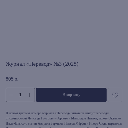
Журнал «Перевод» №3 (2025)
805
р.
В корзину
В новом третьем номере журнала «Перевод» читатели найдут переводы
стихотворений Луиса де Гонгоры-и-Арготе и Милорада Павича, поэму Октавио
Паса «Blanco», статьи Антуана Бермана, Питера Мёрфи и Игоря Сида, переводы