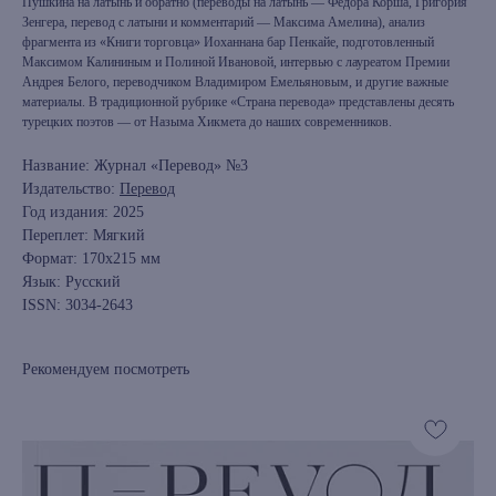
Пушкина на латынь и обратно (переводы на латынь — Фёдора Корша, Григория
Зенгера, перевод с латыни и комментарий — Максима Амелина), анализ
фрагмента из «Книги торговца» Иоханнана бар Пенкайе, подготовленный
Максимом Калининым и Полиной Ивановой, интервью с лауреатом Премии
Андрея Белого, переводчиком Владимиром Емельяновым, и другие важные
материалы. В традиционной рубрике «Страна перевода» представлены десять
турецких поэтов — от Назыма Хикмета до наших современников.
Название: Журнал «Перевод» №3
Издательство:
Перевод
Год издания: 2025
Переплет: Мягкий
Формат: 170х215 мм
Язык: Русский
ISSN: 3034-2643
Рекомендуем посмотреть