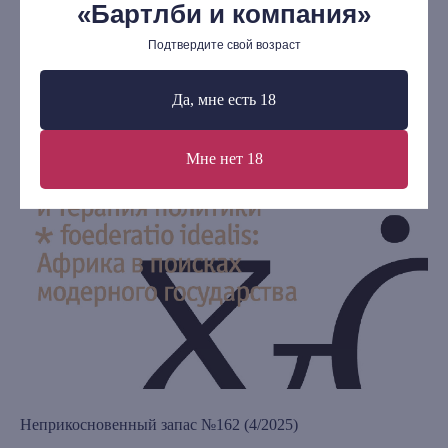
«Бартлби и компания»
Выбор Бартлби
Подтвердите свой возраст
Предзаказ
Издательская программа
Да, мне есть 18
О Компании
Мне нет 18
Доставка и оплата
Мерч
Ищу книгу
Контакты
+7 (921) 636-19-84
bartleby.sales@gmail.com
Неприкосновенный запас №162 (4/2025)
Ин