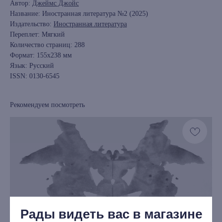
Автор:
Джеймс Джойс
Название: Иностранная литература №2 (2025)
Издательство:
Иностранная литература
Переплет: Мягкий
Количество страниц: 288
Формат: 155х238 мм
Язык: Русский
ISSN: 0130-6545
Рекомендуем посмотреть
книжный интернет-магазин из
Петербурга
Каталог
Новинки
Рады видеть вас в магазине
Редкости