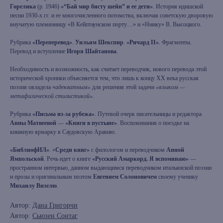
Горелика
(р. 1946)
«“Бай мир бисту шейн” и ее дети»
. История идишской
песни 1930-х гг. и ее многочисленного потомства, включая советскую дворовую
внучатую племянницу «В Кейптаунском порту…» и «Нинку» В. Высоцкого.
Рубрика
«Переперевод»
.
Уильям Шекспир
.
«Ричард II»
. Фрагменты.
Перевод и вступление
Игоря Шайтанова
.
Необходимость и возможность, как считает переводчик, нового перевода этой
исторической хроники объясняется тем, что лишь к концу ХХ века русская
поэзия овладела «
адекватным»
для решения этой задачи
«языком —
метафизической стилистикой»
.
Рубрика
«Письма из-за рубежа»
. Путевой очерк писательницы и редактора
Анны Матвеевой
—
«Книги в пустыне»
. Воспоминания о поездке на
книжную ярмарку в Саудовскую Аравию.
«БиблиофИЛ»
. «
Среди книг»
с филологом и переводчиком
Анной
Ямпольской
. Речь идет о книге
«Русский Амаркорд. Я вспоминаю»
—
пространном интервью, данном выдающимся переводчиком итальянской поэзии
и прозы и оригинальным поэтом
Евгением Солоновичем
своему ученику
Михаилу Визелю
.
Автор:
Дана Григорчи
Автор:
Сьюзен Сонтаг