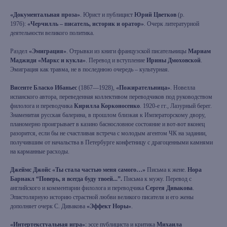
«Документальная проза»
. Юрист и публицист
Юрий Цветков
(р.
1976):
«Черчилль – писатель, историк и оратор»
. Очерк литературной
деятельности великого политика.
Раздел
«Эмиграция»
. Отрывки из книги французской писательницы
Мариам
Маджиди «Маркс и кукла»
. Перевод и вступление
Ирины Дмоховской
.
Эмиграция как травма, не в последнюю очередь – культурная.
Висенте Бласко Ибаньес
(1867—1928),
«Пожирательница»
. Новелла
испанского автора, переведенная коллективом переводчиков под руководством
филолога и переводчика
Кирилла Корконосенко
. 1920-е гг., Лазурный берег.
Знаменитая русская балерина, в прошлом близкая к Императорскому двору,
планомерно проигрывает в казино баснословное состояние и вот-вот вконец
разорится, если бы не счастливая встреча с молодым агентом ЧК на задании,
получившим от начальства в Петербурге конфетницу с драгоценными камнями
на карманные расходы.
Джеймс Джойс «Ты стала частью меня самого…»
Письма к жене.
Нора
Барнакл
“Поверь, я всегда буду твоей...”.
Письма к мужу. Перевод с
английского и комментарии филолога и переводчика
Сергея Дивакова
.
Эпистолярную историю страстной любви великого писателя и его жены
дополняет очерк С. Дивакова
«Эффект Норы»
.
«Интертекстуальная игра»
: эссе публициста и критика
Михаила