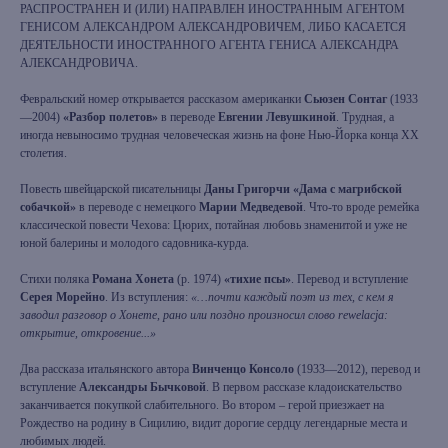
РАСПРОСТРАНЕН И (ИЛИ) НАПРАВЛЕН ИНОСТРАННЫМ АГЕНТОМ
ГЕНИСОМ АЛЕКСАНДРОМ АЛЕКСАНДРОВИЧЕМ, ЛИБО КАСАЕТСЯ
ДЕЯТЕЛЬНОСТИ ИНОСТРАННОГО АГЕНТА ГЕНИСА АЛЕКСАНДРА
АЛЕКСАНДРОВИЧА.
Февральский номер открывается рассказом американки
Сьюзен Сонтаг
(1933
—2004)
«Разбор полетов»
в переводе
Евгении Левушкиной
. Трудная, а
иногда невыносимо трудная человеческая жизнь на фоне Нью-Йорка конца ХХ
столетия.
Повесть швейцарской писательницы
Даны Григорчи «Дама с магрибской
собачкой»
в переводе с немецкого
Марии Медведевой
. Что-то вроде ремейка
классической повести Чехова: Цюрих, потайная любовь знаменитой и уже не
юной балерины и молодого садовника-курда.
Стихи поляка
Романа Хонета
(р. 1974)
«тихие псы»
. Перевод и вступление
Серея Морейно
. Из вступления:
«…почти каждый поэт из тех, с кем я
заводил разговор о Хонете, рано или поздно произносил слово rewelacja:
открытие, откровение...»
Два рассказа итальянского автора
Винченцо Консоло
(1933—2012), перевод и
вступление
Александры Бычковой
. В первом рассказе кладоискательство
заканчивается покупкой слабительного. Во втором – герой приезжает на
Рождество на родину в Сицилию, видит дорогие сердцу легендарные места и
любимых людей.