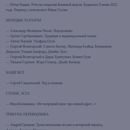
— Петер Надаш. Речь на открытии Книжной недели. Будапешт, 9 июня 2022
года. Перевод с венгерского Юрия Гусева
МОЛОДЫЕ ТАЛАНТЫ
— Александр Филиппов-Чехов. Переделкино
— Артем Серебренников. Традиция и индивидуальный талант
— Антон Черный. Уилфред Оуэн
— Георгий Велигорский. Сэмюэл Батлер, Матильда Блайнд, Бенджамин
Дизраэли, Уильям Бекфорд, Джеймс Хогг
— Георгий Велигорский и Дарья Хрипунова. Кеннет Грэм
— Татьяна Гуревич. Мэри Гилмор, Джойс Килмер
НАШЕ ВСЁ
— Сергей Гандлевский. Лед и пламень
СТАТЬИ, ЭССЕ
— Вера Калмыкова. «Не вопрошай порог про новый адрес...»
книжный интернет-магазин из
Петербурга
ТРИБУНА ПЕРЕВОДЧИКА
— Андрей Грицман. Транслигвальная поэзия и авторский перевод
Каталог