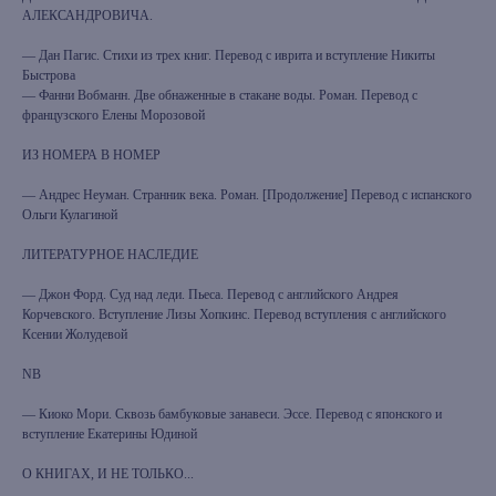
АЛЕКСАНДРОВИЧА.
— Дан Пагис. Стихи из трех книг. Перевод с иврита и вступление Никиты
Быстрова
— Фанни Вобманн. Две обнаженные в стакане воды. Роман. Перевод с
французского Елены Морозовой
ИЗ НОМЕРА В НОМЕР
— Андрес Неуман. Странник века. Роман. [Продолжение] Перевод с испанского
Ольги Кулагиной
ЛИТЕРАТУРНОЕ НАСЛЕДИЕ
— Джон Форд. Суд над леди. Пьеса. Перевод с английского Андрея
Корчевского. Вступление Лизы Хопкинс. Перевод вступления с английского
Ксении Жолудевой
NB
— Киоко Мори. Сквозь бамбуковые занавеси. Эссе. Перевод с японского и
вступление Екатерины Юдиной
О КНИГАХ, И НЕ ТОЛЬКО...