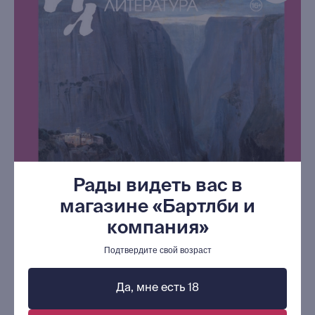
книжный интернет-магазин
из Петербурга
Каталог
Новинки
Редкости
Выбор Бартлби
Рады видеть вас в
Предзаказ
магазине «Бартлби и
Издательская программа
компания»
О Компании
Подтвердите свой возраст
Доставка и оплата
Да, мне есть 18
Мерч
Ищу книгу