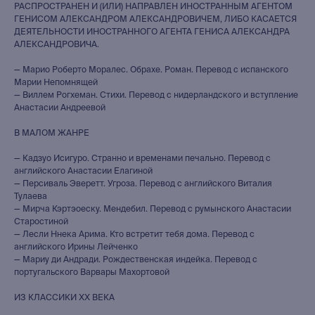
РАСПРОСТРАНЕН И (ИЛИ) НАПРАВЛЕН ИНОСТРАННЫМ АГЕНТОМ
ГЕНИСОМ АЛЕКСАНДРОМ АЛЕКСАНДРОВИЧЕМ, ЛИБО КАСАЕТСЯ
ДЕЯТЕЛЬНОСТИ ИНОСТРАННОГО АГЕНТА ГЕНИСА АЛЕКСАНДРА
АЛЕКСАНДРОВИЧА.
— Марио Роберто Моралес. Обрахе. Роман. Перевод с испанского
Марии Непомнящей
— Виллем Рогхеман. Стихи. Перевод с нидерландского и вступление
Анастасии Андреевой
В МАЛОМ ЖАНРЕ
— Кадзуо Исигуро. Странно и временами печально. Перевод с
английского Анастасии Елагиной
— Персиваль Эверетт. Угроза. Перевод с английского Виталия
Тулаева
— Мирча Кэртэоеску. Мендебил. Перевод с румынского Анастасии
Старостиной
— Лесли Ннека Арима. Кто встретит тебя дома. Перевод с
английского Ирины Лейченко
— Мариу ди Андради. Рождественская индейка. Перевод с
португальского Варвары Махортовой
ИЗ КЛАССИКИ ХХ ВЕКА