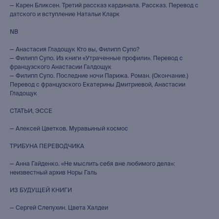
— Карен Бликсен. Третий рассказ кардинала. Рассказ. Перевод с
датского и вступление Натальи Кларк
NB
— Анастасия Гладощук Кто вы, Филипп Супо?
— Филипп Супо. Из книги «Утраченные профили». Перевод с
французского Анастасии Галдощук
— Филипп Супо. Последние ночи Парижа. Роман. (Окончание.)
Перевод с французского Екатерины Дмитриевой, Анастасии
Гладощук
СТАТЬИ, ЭССЕ
— Алексей Цветков. Муравьиный космос
ТРИБУНА ПЕРЕВОДЧИКА
— Анна Гайденко. «Не мыслить себя вне любимого дела»:
неизвестный архив Норы Галь
ИЗ БУДУЩЕЙ КНИГИ
— Сергей Слепухин. Цвета Халдеи