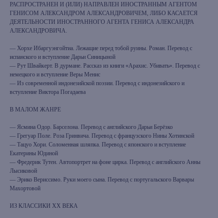
РАСПРОСТРАНЕН И (ИЛИ) НАПРАВЛЕН ИНОСТРАННЫМ АГЕНТОМ
ГЕНИСОМ АЛЕКСАНДРОМ АЛЕКСАНДРОВИЧЕМ, ЛИБО КАСАЕТСЯ
ДЕЯТЕЛЬНОСТИ ИНОСТРАННОГО АГЕНТА ГЕНИСА АЛЕКСАНДРА
АЛЕКСАНДРОВИЧА.
— Хорхе Ибаргуэнгойтиа. Лежащие перед тобой руины. Роман. Перевод с
испанского и вступление Дарьи Синицыной
— Рут Швайкерт. В дурмане. Рассказ из книги «Арахис. Убивать». Перевод с
немецкого и вступление Веры Менис
— Из современной индонезийской поэзии. Перевод с индонезийского и
вступление Виктора Погадаева
В МАЛОМ ЖАНРЕ
— Ясмина Одор. Барселона. Перевод с английского Дарьи Берёзко
— Грегуар Поле. Роза Гринвича. Перевод с французского Нины Хотинской
— Тацуо Хори. Соломенная шляпка. Перевод с японского и вступление
Екатерины Юдиной
— Фредерик Тутен. Автопортрет на фоне цирка. Перевод с английского Анны
Лысиковой
— Эрико Вериссимо. Руки моего сына. Перевод с португальского Варвары
Махортовой
ИЗ КЛАССИКИ ХХ ВЕКА