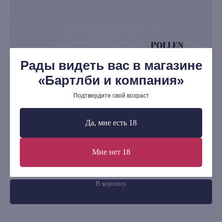
Редкости
Выбор Бартлби
Предзаказ
Издательская программа
Рады видеть вас в магазине
О Компании
«Бартлби и компания»
Доставка и оплата
Подтвердите свой возраст
Мерч
Ищу книгу
Да, мне есть 18
Контакты
Pollen fanzine №9. Уильям Гэддис
Ин
Мне нет 18
+7 (921) 636-19-84
460
р.
6
bartleby.sales@gmail.com
В корзину