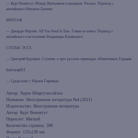
— Курт Воннегут. Между Вроцлавом и вредным. Рассказ. Перевод с
английского Михаила Грачева
ВИНТАЖ
— Джордж Мартин. All You Need Is Ears. Главы из книги. Перевод с
английского и вступление Владимира Ильинского
СТАТЬИ, ЭССЕ
— Григорий Кружков. Ступени: о трех русских переводах «Памятника» Горация
БиблиофИЛ
— Среди книг с Юрием Гириным
Автор: Хорхе Ибаргуэнгойтиа
Название: Иностранная литература №4 (2021)
Издательство: Иностранная литература
Автор: Курт Воннегут
Переплет: Мягкий
Количество страниц: 288
Формат: 155х238 мм