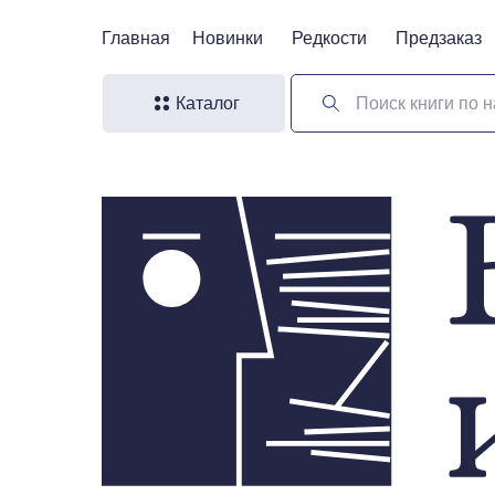
Главная
Главная
Новинки
Новинки
Редкости
Редкости
Предзаказ
Предзаказ
Каталог
Поиск книги по н