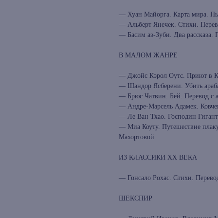
— Хуан Майорга. Карта мира. Пь
— Альберт Янечек. Стихи. Перев
— Басим аз-Зуби. Два рассказа.
В МАЛОМ ЖАНРЕ
— Джойс Кэрол Оутс. Приют в Кр
— Шандор Ясберени. Убить араба
— Брюс Чатвин. Бей. Перевод с 
— Андре-Марсель Адамек. Ковчег
— Ле Ван Тхао. Господин Гигант-
— Миа Коуту. Путешествие плаку
Махортовой
ИЗ КЛАССИКИ ХХ ВЕКА
— Гонсало Рохас. Стихи. Перево
ШЕКСПИР