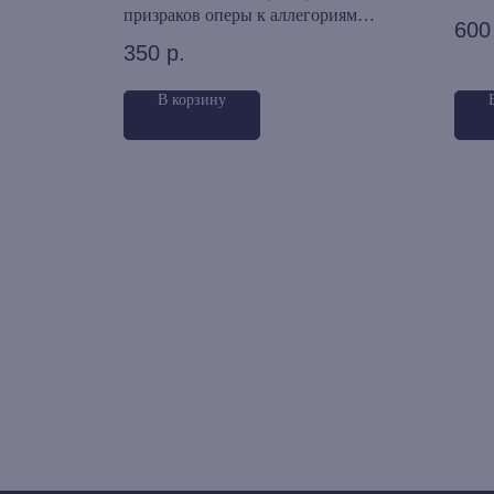
призраков оперы к аллегориям
600
барокко
350
р.
В корзину