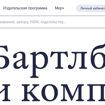
Издательская программа
Издательская программа
Мерч
Мерч
Личный кабине
Личный кабине
азванию, автору, ISBN, издательству...