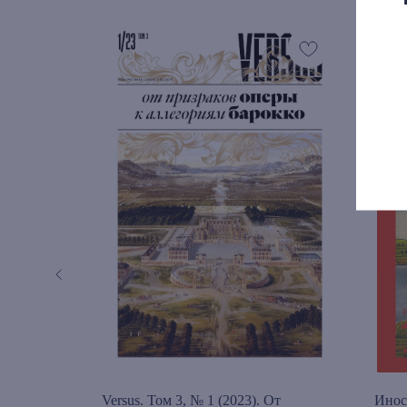
№125
Versus. Том 3, № 1 (2023). От
Инос