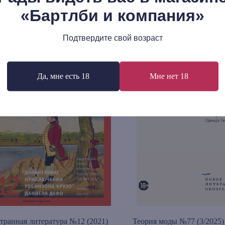
«Бартлби и компания»
Подтвердите свой возраст
Да, мне есть 18
Мне нет 18
транная литература №12 (2021)
Теория моды №77 (3/2025)