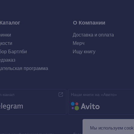
Каталог
О Компании
винки
Доставка и оплата
кости
Мерч
ор Бартлби
Ищу книгу
дзаказ
ательская программа
m-канал
Наши книги на «Авито»
Мы используем сooki