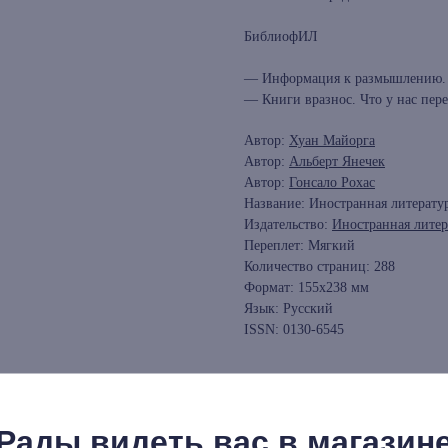
БиблиофИЛ
— Информация к размышлению. N
— Книги вразнос. Что у нас пер
Автор:
Хуан Майорга
Автор:
Альберт Янечек
Автор:
Гонсало Рохас
Название: Иностранная литерату
Издательство:
Иностранная литер
Переплет: Мягкий
Количество страниц: 288
Формат: 155х238 мм
Язык: Русский
ISSN: 0130-6545
Рады видеть вас в магазин