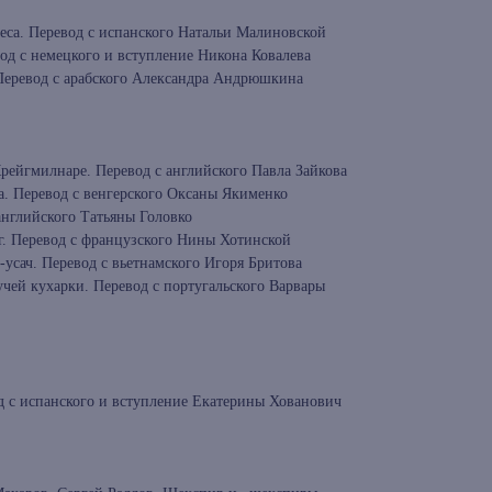
еса. Перевод с испанского Натальи Малиновской
од с немецкого и вступление Никона Ковалева
 Перевод с арабского Александра Андрюшкина
ейгмилнаре. Перевод с английского Павла Зайкова
. Перевод с венгерского Оксаны Якименко
английского Татьяны Головко
. Перевод с французского Нины Хотинской
усач. Перевод с вьетнамского Игоря Бритова
чей кухарки. Перевод с португальского Варвары
д с испанского и вступление Екатерины Хованович