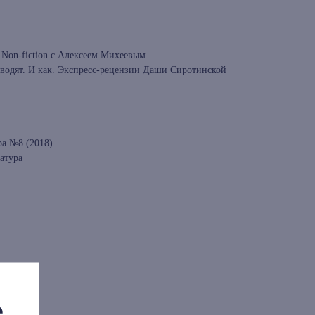
on-fiction c Алексеем Михеевым
еводят. И как. Экспресс-рецензии Даши Сиротинской
ра №8 (2018)
атура
е