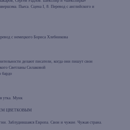
акаров, Сергей Радлов. Шекспир и «шекспиры»
ершэма. Пьеса. Сцена I, 8. Перевод с английского и
ревод с немецкого Бориса Хлебникова
ительности делают писатели, когда они пишут свои
ского Светланы Силаковой
в бардо
я утка. Мунк
ЕЕМ ЦВЕТКОВЫМ
гии. Заблудившаяся Европа. Свои и чужие. Чужая страна.