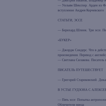
— Дмитрий Иванов, Владимир М
— Уильям Шекспир. Арден из Фав
вступление Андрея Корчевского
СТАТЬТИ, ЭССЕ
— Бернхард Шлинк. Три эссе. Пе
«БУКЕР»
— Джордж Сондерс. Что в действ
произведения. Перевод с англий
— Светлана Силакова. Писатель 
ПИСАТЕЛЬ ПУТЕШЕСТВУЕТ
— Григорий Стариковский. Дика
В УСТЬЕ ГУДЗОНА С АЛЕКС
— Пять эссе: Попытка антрополо
Обличители вреда