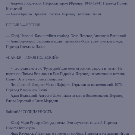
— Анджей Бобковский. Наброски пером (Франция 1940-1944). Перевод Ирины
Киселевой
— Ханна Кралль. Правнук. Рассказ. Перевод Светланы Панич
ПОЛЬША—РОССИЯ
— Юзеф Чапский. Блок и тайная свобода. Эссе. Перевод Анастасии Векшиной
— Анна Бернхардт. Бездонный архив парижской «Культуры»: русские следы.
Перевод Светланы Панич
«ПАРИЖ - ГОРОД ПОЛЬСКИЙ»
— «…сотрудничество с ‘Культурой’ для меня огромная радость и честь». Из
переписки Томаса Венцловы и Ежи Гедройца. Перевод и комментарии ветланы
Панич. Вступление Томаса Венцловы
— Лео Липский. Люди из Мезон-Лаффита. Отрывки из воспоминаний, 1975.
Перевод Владимира Окуня
— Адам Водницкий. Август и Элен. Глава из книги Воспоминания. Перевод
Елены Барзовой и Гаянэ Мурадян
Solidatiść / СОЛИДАРНОСТЬ
— Юзеф Мари Рушар «Солидарность». Это случилось со мной. Перевод
Никиты Кузнецова
— Яцек Качмарский Баллады о времени и свободе. Перевод и вступление Игоря