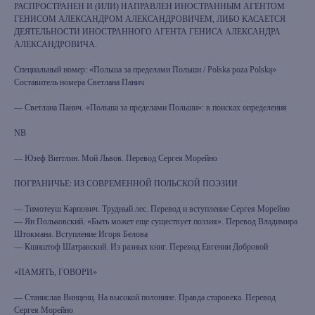
РАСПРОСТРАНЕН И (ИЛИ) НАПРАВЛЕН ИНОСТРАННЫМ АГЕНТОМ
ГЕНИСОМ АЛЕКСАНДРОМ АЛЕКСАНДРОВИЧЕМ, ЛИБО КАСАЕТСЯ
ДЕЯТЕЛЬНОСТИ ИНОСТРАННОГО АГЕНТА ГЕНИСА АЛЕКСАНДРА
АЛЕКСАНДРОВИЧА.
Специальный номер: «Польша за пределами Польши / Polska poza Polską»
Составитель номера Светлана Панич
— Светлана Панич. «Польша за пределами Польши»: в поисках определения
NB
— Юзеф Виттлин. Мой Львов. Перевод Сергея Морейно
ПОГРАНИЧЬЕ: ИЗ СОВРЕМЕННОЙ ПОЛЬСКОЙ ПОЭЗИИ
— Тимотеуш Карпович. Трудный лес. Перевод и вступление Сергея Морейно
— Ян Польковский. «Быть может еще существует поэзия». Перевод Владимира
Штокмана. Вступление Игоря Белова
— Кшиштоф Шатравский. Из разных книг. Перевод Евгении Добровой
«ПАМЯТЬ, ГОВОРИ»
— Станислав Винценц. На высокой полонине. Правда старовека. Перевод
Сергея Морейно