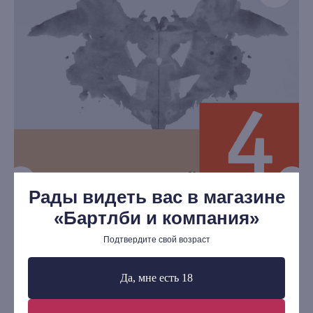
книжный интернет-магазин из
Петербурга
Каталог
Новинки
Редкости
Выбор Бартлби
Рады видеть вас в магазине
Предзаказ
«Бартлби и компания»
Издательская программа
Подтвердите свой возраст
О Компании
Доставка и оплата
Да, мне есть 18
Мерч