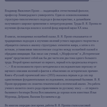
Владимир Яковлевич Пропп — выдающийся отечественный филолог,
профессор Ленинградского университета. Один из основоположников
структурно-типологического подхода в фольклористике, в дальнейшем
получившего широкое применение в литературоведении. Труды В. Я. Проппа по
изучению фольклора вошли в золотой фонд мировой науки ХХ века.
В книгах, посвященных волшебной сказке, В. Я. Пропп отказывается от
традиционных подходов к изучению явлений устного народного творчества и
обращается сначала к анализу структурных элементов жанра, а затем к его
истокам, устанавливая типологическое сходство между волшебной сказкой и
обрядами инициации. Как писал сам ученый, «„Морфология“ и „Исторические
корни“ представляют собой как бы две части или два тома одного большого
труда. Второй прямо вытекает из первого, первый есть предпосылка второго.
<...> Я по возможности строго методически и последовательно перехожу от
научного описания явлений и фактов к объяснению их исторических причин».
Книга «Русский героический эпос» (1955) оказалась первым и до сих пор
единственным фундаментальным исследованием, посвященный былинам. В. Я.
Пропп предпринял их сюжетно-тематический и поэтический анализ. Эта работа
ученого является своего рода справочником по русскому эпосу — от первого
былинного богатыря Волха Всеславьевича до хорошо всем известных Ильи
Муромца, Добрыни, Василия Буслаевича и др.
Во многом опередив свое время, работы В. Я. Проппа стали классикой