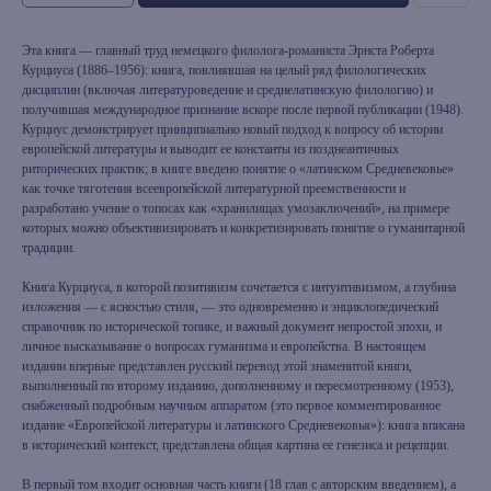
Эта книга — главный труд немецкого филолога-романиста Эрнста Роберта
Курциуса (1886–1956): книга, повлиявшая на целый ряд филологических
дисциплин (включая литературоведение и среднелатинскую филологию) и
получившая международное признание вскоре после первой публикации (1948).
Курциус демонстрирует принципиально новый подход к вопросу об истории
европейской литературы и выводит ее константы из позднеантичных
риторических практик; в книге введено понятие о «латинском Средневековье»
как точке тяготения всеевропейской литературной преемственности и
разработано учение о топосах как «хранилищах умозаключений», на примере
которых можно объективизировать и конкретизировать понятие о гуманитарной
традиции.
Книга Курциуса, в которой позитивизм сочетается с интуитивизмом, а глубина
изложения — с ясностью стиля, — это одновременно и энциклопедический
справочник по исторической топике, и важный документ непростой эпохи, и
личное высказывание о вопросах гуманизма и европейства. В настоящем
издании впервые представлен русский перевод этой знаменитой книги,
выполненный по второму изданию, дополненному и пересмотренному (1953),
снабженный подробным научным аппаратом (это первое комментированное
издание «Европейской литературы и латинского Средневековья»): книга вписана
в исторический контекст, представлена общая картина ее генезиса и рецепции.
В первый том входит основная часть книги (18 глав с авторским введением), а