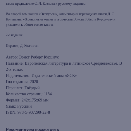
также предисловие С. Л. Козлова к русскому изданию.
Во второй том вошли «Экскурсы», комментарии переводчика книги Д. С.
Колчигина, «Хронология жизни и творчества Эрнста Роберта Курциуса» и
указатели к обоим томам книги.
2-е издание.
Перевод: Д. Колчигин
Автор: Эрнст Роберт Курциус
Название: Европейская литература и латинское Средневековье. В
2-х томах
Издательство: Издательский дом «ЯСК»
Год издания: 2020
Переплет: Твёрдый
Количество страниц: 1184
Формат: 242x175x69 мм
Язык: Русский
ISBN: 978-5-907290-22-8
Рекомендуем посмотреть