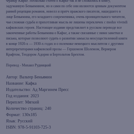
Францу Кафке. Несколько статей о Кафке так и не сложились в книгу,
задуманную Беньямином, но и сами по себе они являются ценным документом
ранней рецепции романов, новелл и притч пражского писателя, нашедшего в
лице Беньямина, его младшего современника, очень проницательного читателя,
чьи сложная судьба и прихотливая мысль не лишены перекличек c modus vivendi
кафковских героев. Настоящее издание представляет в русском переводе все
законченные работы Беньямина о Кафке, а также связанные с ними заметки и
письма, которые позволяют судить о развитии замысла неосуществленной книги
в конце 1920-х — 1930-х годах и о полемике немецкого мыслителя с другими
интерпретаторами кафковской прозы — Гершомом Шолемом, Вернером
Крафтом, Теодором Адорно и Бертольтом Брехтом.
Перевод - Михаил Рудницкий
Автор: Вальтер Беньямин
Название: Кафка
Издательство: Ад Маргинем Пресс
Год издания: 2023
Переплет: Мягкий
Количество страниц: 240
Формат: 130x185
Язык: Русский
ISBN: 978-5-91103-725-3