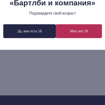
«Бартлби и компания»
р.
1 160
р.
В корзину
В корзину
Подтвердите свой возраст
Да, мне есть 18
Мне нет 18