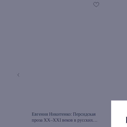
ики на
Евгения Никитенко: Персидская
Дост
е работы
проза XX–XXI веков в русских
прос
переводах
2021