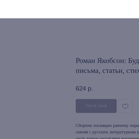
Роман Якобсон: Бу
письма, статьи, сти
624
р.
Out of stock
Сборник посвящен раннему перио
связям с русским литературным 
часть книги составляют воспоми