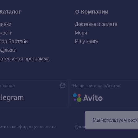
Каталог
О Компании
винки
Доставка и оплата
кости
Мерч
ор Бартлби
Ищу книгу
дзаказ
ательская программа
m-канал
Наши книги на «Авито»
Мы используем сooki
итика конфиденциальности
Договор оферты