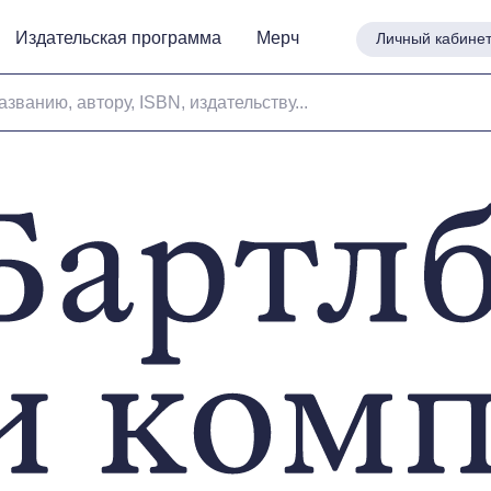
Издательская программа
Издательская программа
Мерч
Мерч
Личный кабине
Личный кабине
азванию, автору, ISBN, издательству...