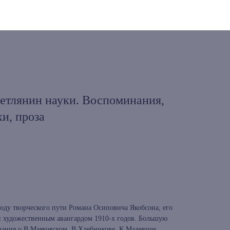
детлянин науки. Воспоминания,
хи, проза
ду творческого пути Романа Осиповича Якобсона, его
и художественным авангардом 1910-х годов. Большую
нания о В.Маяковском, В.Хлебникове, К.Малевиче,