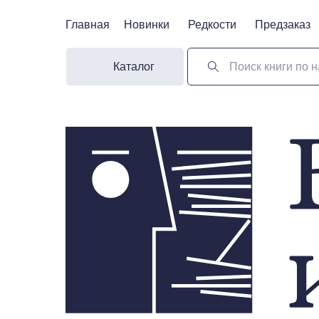
Главная
Главная
Новинки
Новинки
Редкости
Редкости
Предзаказ
Предзаказ
Каталог
Поиск книги по н