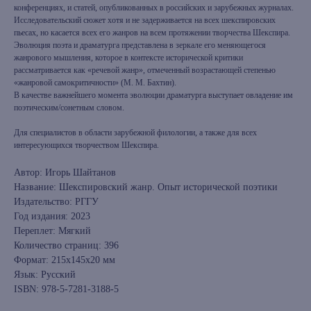
конференциях, и статей, опубликованных в российских и зарубежных журналах.
Исследовательский сюжет хотя и не задерживается на всех шекспировских
пьесах, но касается всех его жанров на всем протяжении творчества Шекспира.
Эволюция поэта и драматурга представлена в зеркале его меняющегося
жанрового мышления, которое в контексте исторической критики
рассматривается как «речевой жанр», отмеченный возрастающей степенью
«жанровой самокритичности» (М. М. Бахтин).
В качестве важнейшего момента эволюции драматурга выступает овладение им
поэтическим/сонетным словом.
Для специалистов в области зарубежной филологии, а также для всех
интересующихся творчеством Шекспира.
Автор: Игорь Шайтанов
Название: Шекспировский жанр. Опыт исторической поэтики
Издательство: РГГУ
Год издания: 2023
Переплет: Мягкий
Количество страниц: 396
Формат: 215x145x20 мм
Язык: Русский
ISBN: 978-5-7281-3188-5