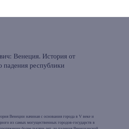
ич: Венеция. История от
о падения республики
ория Венеции начиная с основания города в V веке и
дного из самых могущественных городов-государств в
протяжении более тысячи лет, до падения Венецианской