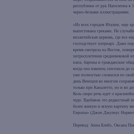
республики от рук Наполеона в 
черно-белыми иллюстрациями.
«Из всех городов Италии, еще х
выпестована греками. Не случайн
византийская церковь, где все е
господствует патриарх. Даже пер
время смотрела на Восток, пове
хитросплетения средневековой и
папа, бароны и гражданские общи
когда она наконец снизошла до с
уже полностью сложился по свой
день Венеция во многом сохраняе
только при Каналетто, но и во д
Коль скоро речь идет о красивей
чудо. Вдобавок это редкостный п
более живую и ясную картину ми
Европы» (Джон Джулиус Норвич
Перевод: Анна Блейз, Оксана По