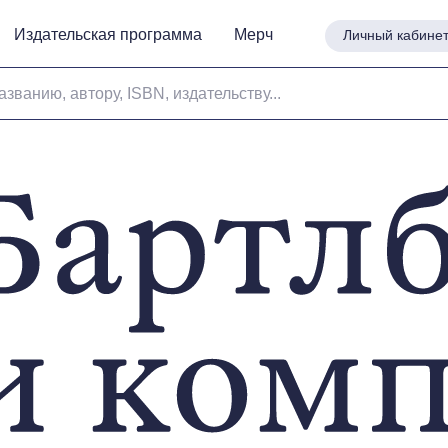
Издательская программа
Издательская программа
Мерч
Мерч
Личный кабине
Личный кабине
азванию, автору, ISBN, издательству...