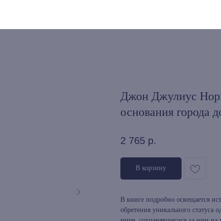
Джон Джулиус Норв
основания города д
2 765
р.
В корзину
В книге подробно освещается ист
обретения уникального статуса о
мире, сохранявшегося за ним на 