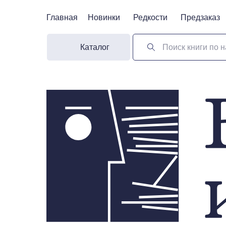
Главная
Главная
Новинки
Новинки
Редкости
Редкости
Предзаказ
Предзаказ
Каталог
Поиск книги по н