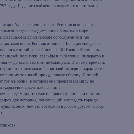
1797 году. Издание снабжено вкладками с цветными и
ранящих былое величие, только Венеция основана и
о именно здесь находится самая большая в мире
ще совершаются христианские богослужения и где
естав зависеть от Константинополя, Венеция еще долгое
рнувшись спиной ко всей остальной Италии. Кошмарные
тальянской политики, гвельфы и гибеллины, император и
ны — до всего этого ей не было дела. И к тому времени,
оздания континентальной торговой империи, характер ее
ственному только ей причудливому образцу. И по сей
т тот же облик, в котором она представала миру не
ни Карпаччо и Джентиле Беллини.
шем городе мира, это уже не просто феномен, а истинное
одарок для историка, помогающий воссоздать гораздо
нувших эпох, чем это возможно в любом другом городе
).
стникова