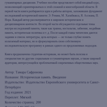
гуманитарных дисциплин. Учебное пособие представляет собой вводный курс,
позволяющий сориентироваться в этой сложной и многообразной области. В
первой части книги разбираются идеи и работы авторов, заложивших фундамент
исследований исторической памяти: Э. Ренана, М. Хальбвакса, Я. Ассмана, П.
Нора. Каждый автор рассматривается в широком историческом и
дисциплинарном контексте. Во второй части обсуждаются отдельные темы
внутри исследований памяти, такие как травма, ностальгия, забвение, медийная
память, историческая политика и т. д. После каждой главы читателям даются
задания и список литературы, цель которых — не только глубже понять
излагаемый материал, но и сформулировать свою собственную
исследовательскую программу в рамках одного из предложенных подходов.
Книга предназначена студентам-историкам, но может быть полезна и
специалистам по другим социальным и гуманитарным наукам, а также широкой
аудитории, интересующейся проблематикой современных общественных наук.
Автор: Тамара Сафронова
Название: Историческая память. Введение
Издательство: Издательство Европейского университета в Санкт-
Петербурге
Год издания: 2021
Переплет: Мягкий
Количество страниц: 200