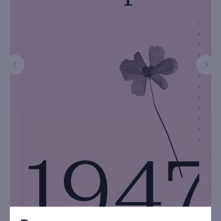
книжный интернет-магазин из
Петербурга
Каталог
Новинки
Редкости
Выбор Бартлби
Предзаказ
Издательская программа
О Компании
Доставка и оплата