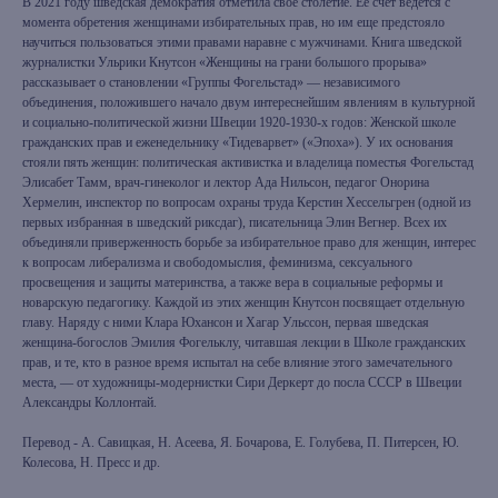
В 2021 году шведская демократия отметила свое столетие. Ее счет ведется с
момента обретения женщинами избирательных прав, но им еще предстояло
научиться пользоваться этими правами наравне с мужчинами. Книга шведской
журналистки Ульрики Кнутсон «Женщины на грани большого прорыва»
рассказывает о становлении «Группы Фогельстад» — независимого
объединения, положившего начало двум интереснейшим явлениям в культурной
и социально-политической жизни Швеции 1920-1930-х годов: Женской школе
гражданских прав и еженедельнику «Тидеварвет» («Эпоха»). У их основания
стояли пять женщин: политическая активистка и владелица поместья Фогельстад
Элисабет Тамм, врач-гинеколог и лектор Ада Нильсон, педагог Онорина
Хермелин, инспектор по вопросам охраны труда Керстин Хессельгрен (одной из
первых избранная в шведский риксдаг), писательница Элин Вегнер. Всех их
объединяли приверженность борьбе за избирательное право для женщин, интерес
к вопросам либерализма и свободомыслия, феминизма, сексуального
просвещения и защиты материнства, а также вера в социальные реформы и
новарскую педагогику. Каждой из этих женщин Кнутсон посвящает отдельную
главу. Наряду с ними Клара Юхансон и Хагар Ульссон, первая шведская
женщина-богослов Эмилия Фогельклу, читавшая лекции в Школе гражданских
прав, и те, кто в разное время испытал на себе влияние этого замечательного
места, — от художницы-модернистки Сири Деркерт до посла СССР в Швеции
Александры Коллонтай.
Перевод - А. Савицкая, Н. Асеева, Я. Бочарова, Е. Голубева, П. Питерсен, Ю.
Колесова, Н. Пресс и др.