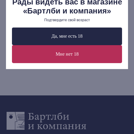
Рады видеть вас в магазине
Элисабет Осбринк: 1947
Бо
Мерч
«Бартлби и компания»
им
620
р.
Ищу книгу
Подтвердите свой возраст
1 
Контакты
В корзину
Да, мне есть 18
+7 (921) 636-19-84
bartleby.sales@gmail.com
Мне нет 18
Сообщество ВКонтакте
Наши книги на «Авито»