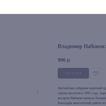
Владимир Набоков:
996
р.
Out of stock
Английское собрание короткой п
сыном писателя в 1995 году, хор
котором Набоков написал большин
Благодаря многолетней работе и