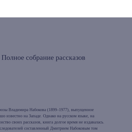
 Полное собрание рассказов
розы Владимира Набокова (1899–1977), выпущенное
ошо известно на Западе. Однако на русском языке, на
ство своих рассказов, книга долгое время не издавалась.
сследователей составленный Дмитрием Набоковым том