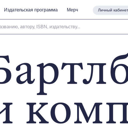
Издательская программа
Издательская программа
Мерч
Мерч
Личный кабине
Личный кабине
азванию, автору, ISBN, издательству...