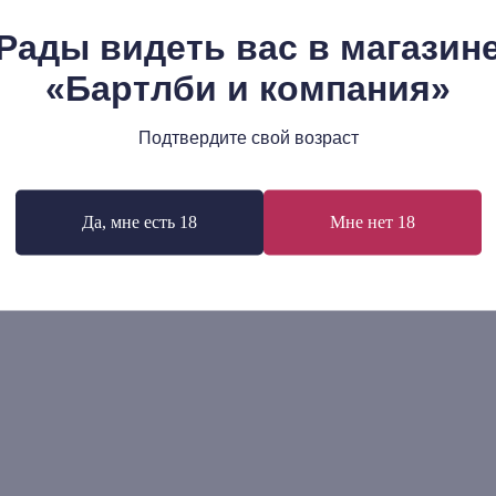
Рады видеть вас в магазин
«Бартлби и компания»
с Бернхард: Бетон
Александр Пятигорский:
Философская проза. Том I
р.
Подтвердите свой возраст
рассказы. Киносценарий «
530
р.
как другие»
В корзину
В корзину
Да, мне есть 18
Мне нет 18