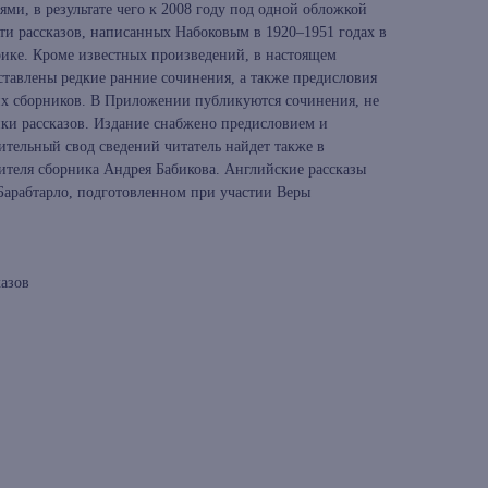
ми, в результате чего к 2008 году под одной обложкой
ти рассказов, написанных Набоковым в 1920–1951 годах в
ике. Кроме известных произведений, в настоящем
ставлены редкие ранние сочинения, а также предисловия
их сборников. В Приложении публикуются сочинения, не
ки рассказов. Издание снабжено предисловием и
ительный свод сведений читатель найдет также в
вителя сборника Андрея Бабикова. Английские рассказы
 Барабтарло, подготовленном при участии Веры
казов