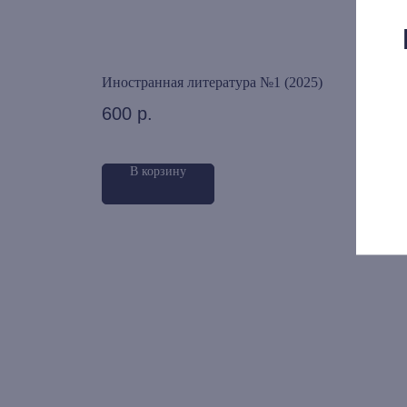
аркес
Иностранная литература №1 (2025)
Тома
600
р.
560
В корзину