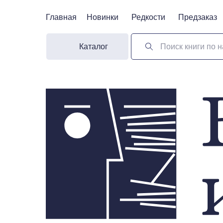
Главная
Главная
Новинки
Новинки
Редкости
Редкости
Предзаказ
Предзаказ
Каталог
Поиск книги по н