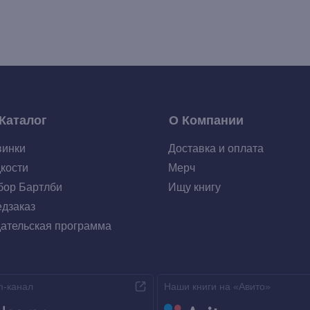
Каталог
О Компании
винки
Доставка и оплата
кости
Мерч
ор Бартлби
Ищу книгу
дзаказ
ательская программа
m-канал
Наши книги на «Авито»