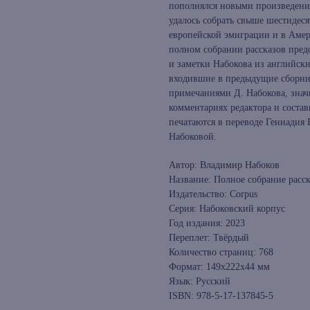
пополнялся новыми произведения
удалось собрать свыше шестидеся
европейской эмиграции и в Амер
полном собрании рассказов пред
и заметки Набокова из английск
входившие в предыдущие сборни
примечаниями Д. Набокова, знач
комментариях редактора и соста
печатаются в переводе Геннадия
Набоковой.
Автор: Владимир Набоков
Название: Полное собрание расс
Издательство: Corpus
Серия: Набоковский корпус
Год издания: 2023
Переплет: Твёрдый
Количество страниц: 768
Формат: 149х222x44 мм
Язык: Русский
ISBN: 978-5-17-137845-5